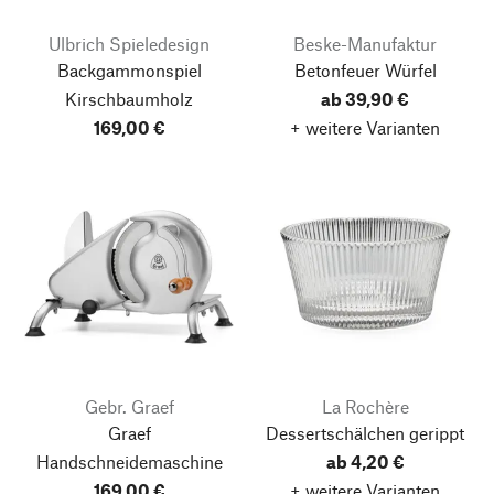
Ulbrich Spieledesign
Beske-Manufaktur
Backgammonspiel
Betonfeuer Würfel
Kirschbaumholz
ab 39,90 €
169,00 €
+ weitere Varianten
Gebr. Graef
La Rochère
Graef
Dessertschälchen gerippt
Handschneidemaschine
ab 4,20 €
169,00 €
+ weitere Varianten