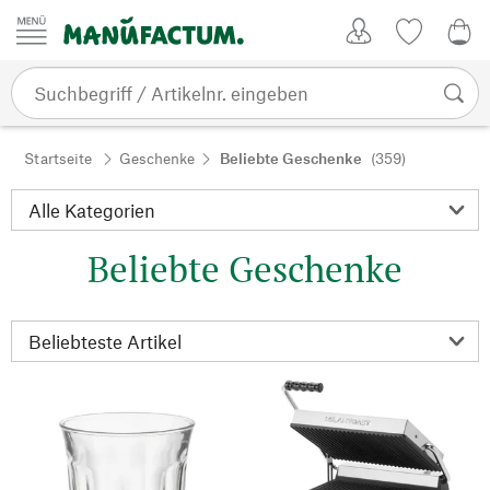
Zum Inhalt springen
Kundenkonto
Merkliste
0,0
Startseite
Geschenke
Beliebte Geschenke
(359)
Beliebte Geschenke