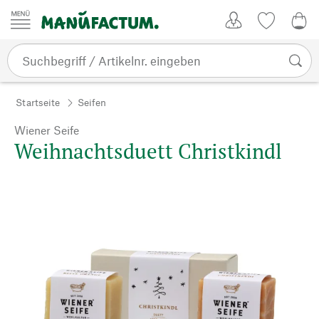
Zum Inhalt springen
Kundenkonto
Merkliste
0,0
Startseite
Seifen
Wiener Seife
Weihnachtsduett Christkindl