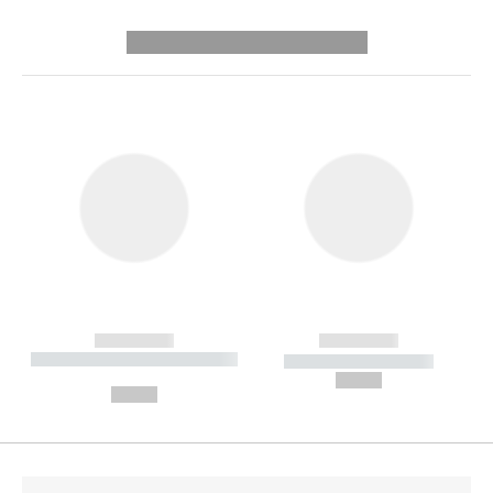
---------- --------------
------------
------------
----------- ----------- --------
----------- -----------
---
--,-- €
--,-- €