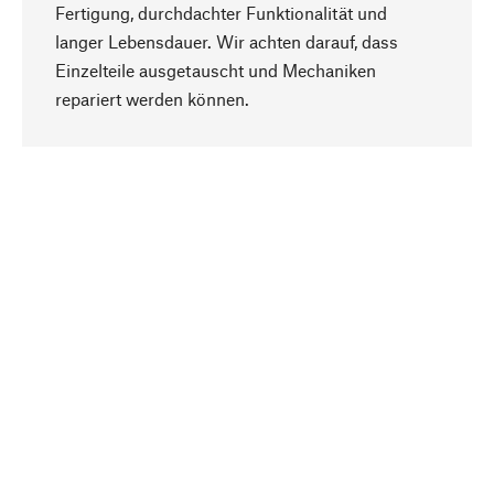
Fertigung, durchdachter Funktionalität und
langer Lebensdauer. Wir achten darauf, dass
Einzelteile ausgetauscht und Mechaniken
Nach oben
repariert werden können.
Bewusst
Nachhaltigkeit steht im Fokus unserer
Produktauswahl. Wir setzen auf natürliche
Inhaltsstoffe und Materialien, die gepflegt werden
können, sowie auf eine ressourcenschonende
und sozialverträgliche Produktion.