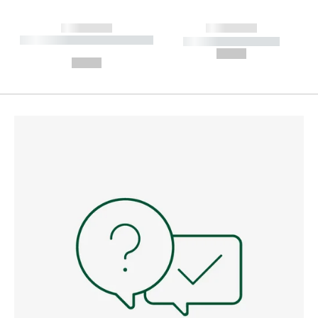
------------
------------
----------- ----------- --------
----------- -----------
---
--,-- €
--,-- €