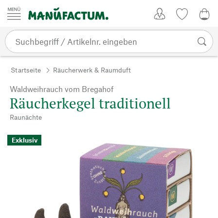
Zum Inhalt springen
Kundenkonto
Merkliste
0,0
Startseite
Räucherwerk & Raumduft
Waldweihrauch vom Bregahof
Räucherkegel traditionell
Raunächte
Exklusiv