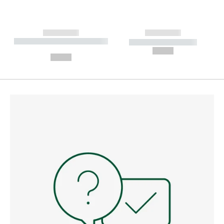
------------
------------
----------- ----------- --------
----------- -----------
---
--,-- €
--,-- €