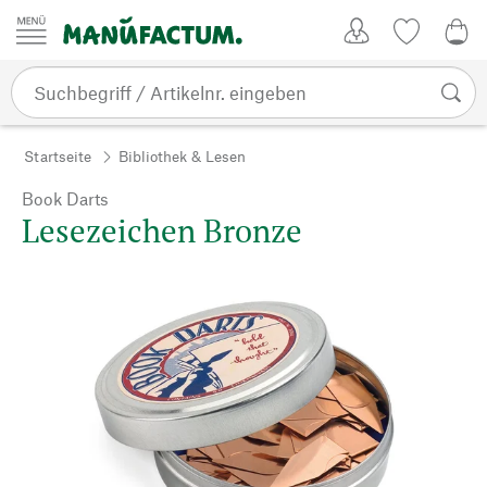
Zum Inhalt springen
Kundenkonto
Merkliste
0,0
Startseite
Bibliothek & Lesen
Book Darts
Lesezeichen Bronze