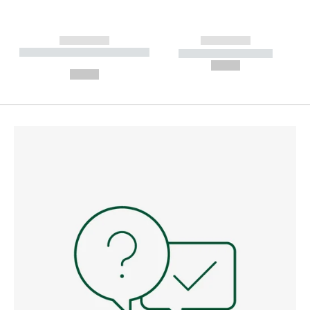
------------
------------
----------- ----------- --------
----------- -----------
---
--,-- €
--,-- €