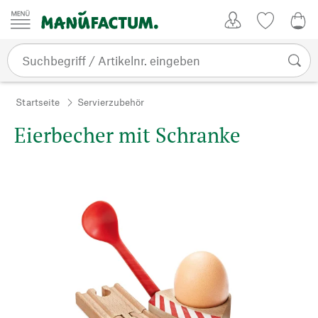
Zum Inhalt springen
Kundenkonto
Merkliste
0,0
Startseite
Servierzubehör
Eierbecher mit Schranke