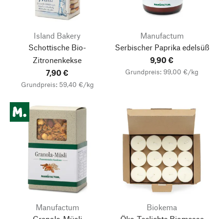
Island Bakery
Manufactum
Schottische Bio-
Serbischer Paprika edelsüß
Zitronenkekse
9,90 €
Grundpreis: 99,00 €/kg
7,90 €
Grundpreis: 59,40 €/kg
Manufactum
Biokema
Granola-Müsli
Öko-Teelichte Biomasse