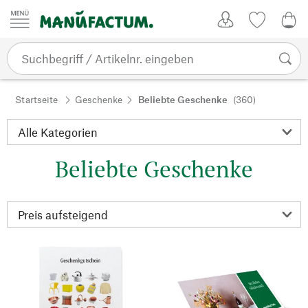
Zum Inhalt springen
Kundenkonto
Merkliste
0,0
Startseite
Geschenke
Beliebte Geschenke
(360)
Beliebte Geschenke