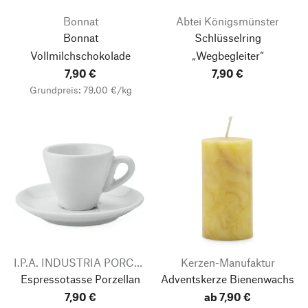
Bonnat
Abtei Königsmünster
Bonnat
Schlüsselring
Vollmilchschokolade
„Wegbegleiter“
7,90 €
7,90 €
Grundpreis: 79,00 €/kg
I.P.A. INDUSTRIA PORCELLANE
Kerzen-Manufaktur
Espressotasse Porzellan
Adventskerze Bienenwachs
7,90 €
ab 7,90 €