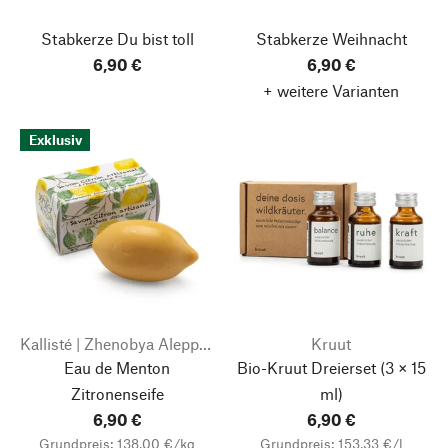
Stabkerze Du bist toll
Stabkerze Weihnacht
6,90 €
6,90 €
+ weitere Varianten
Exklusiv
Kallisté | Zhenobya Aleppo- und Naturseifen
Kruut
Eau de Menton
Bio-Kruut Dreierset
(3 × 15
Zitronenseife
ml)
6,90 €
6,90 €
Grundpreis: 138,00 €/kg
Grundpreis: 153,33 €/l