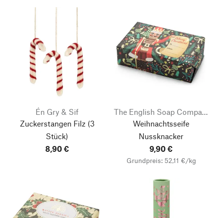
Én Gry & Sif
The English Soap Company
Zuckerstangen Filz
(3
Weihnachtsseife
Stück)
Nussknacker
8,90 €
9,90 €
Grundpreis: 52,11 €/kg