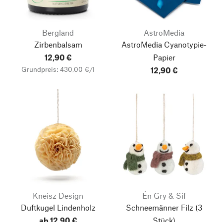
Bergland
AstroMedia
Zirbenbalsam
AstroMedia Cyanotypie-
12,90 €
Papier
Grundpreis: 430,00 €/l
12,90 €
Nach oben
Kneisz Design
Én Gry & Sif
Duftkugel Lindenholz
Schneemänner Filz
(3
ab 12,90 €
Stück)