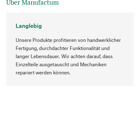
Über Manufactum
Langlebig
Unsere Produkte profitieren von handwerklicher
Fertigung, durchdachter Funktionalität und
langer Lebensdauer. Wir achten darauf, dass
Einzelteile ausgetauscht und Mechaniken
Nach oben
repariert werden können.
Bewusst
Nachhaltigkeit steht im Fokus unserer
Produktauswahl. Wir setzen auf natürliche
Inhaltsstoffe und Materialien, die gepflegt werden