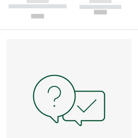
------------
------------
----------- ----------- --------
----------- -----------
---
--,-- €
--,-- €