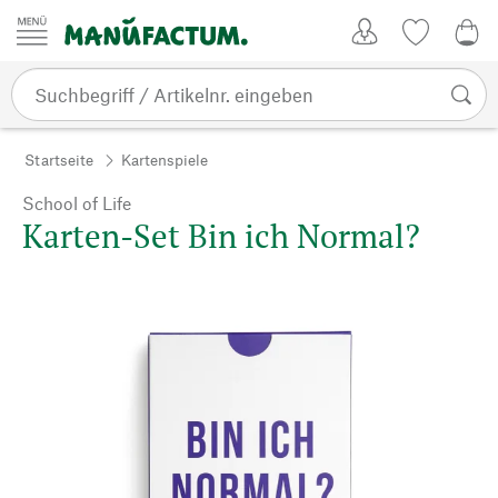
Zum Inhalt springen
Kundenkonto
Merkliste
0,0
Startseite
Kartenspiele
School of Life
Karten-Set Bin ich Normal?