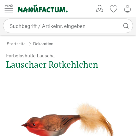
Zum Inhalt springen
Kundenkonto
Merkliste
0,0
Startseite
Dekoration
Farbglashütte Lauscha
Lauschaer Rotkehlchen