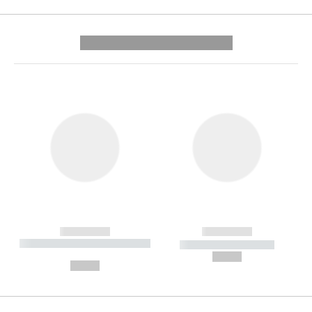
---------- --------------
------------
------------
----------- ----------- --------
----------- -----------
---
--,-- €
--,-- €