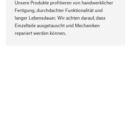
Unsere Produkte profitieren von handwerklicher
Fertigung, durchdachter Funktionalität und
langer Lebensdauer. Wir achten darauf, dass
Einzelteile ausgetauscht und Mechaniken
Nach oben
repariert werden können.
Bewusst
Nachhaltigkeit steht im Fokus unserer
Produktauswahl. Wir setzen auf natürliche
Inhaltsstoffe und Materialien, die gepflegt werden
können, sowie auf eine ressourcenschonende
und sozialverträgliche Produktion.