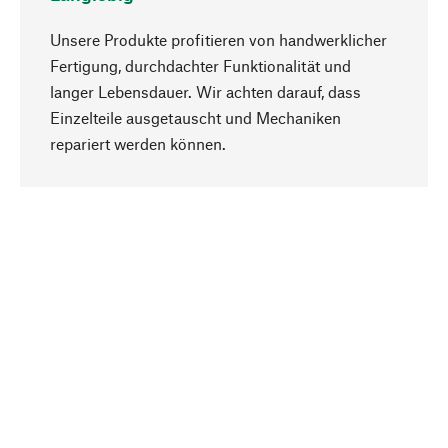
Unsere Produkte profitieren von handwerklicher
Fertigung, durchdachter Funktionalität und
langer Lebensdauer. Wir achten darauf, dass
Einzelteile ausgetauscht und Mechaniken
Nach oben
repariert werden können.
Bewusst
Nachhaltigkeit steht im Fokus unserer
Produktauswahl. Wir setzen auf natürliche
Inhaltsstoffe und Materialien, die gepflegt werden
können, sowie auf eine ressourcenschonende
und sozialverträgliche Produktion.