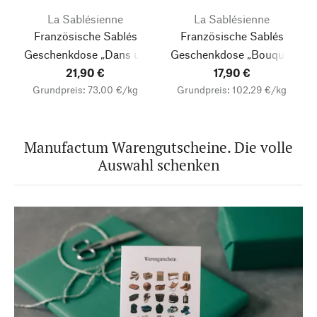
La Sablésienne
La Sablésienne
Französische Sablés
Französische Sablés
Geschenkdose „Dans un
Geschenkdose „Bouquet
Jardin“
Butter, Schokolade,
21,90 €
Sauvage“
17,90 €
Salzkaramell
Grundpreis: 73,00 €/kg
Grundpreis: 102,29 €/kg
Himbeere
Manufactum Warengutscheine. Die volle
Auswahl schenken