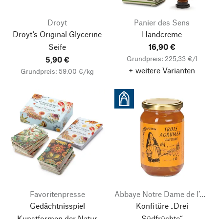
Droyt
Panier des Sens
Droyt’s Original Glycerine
Handcreme
Seife
16,90 €
Grundpreis: 225,33 €/l
5,90 €
+ weitere Varianten
Grundpreis: 59,00 €/kg
Favoritenpresse
Abbaye Notre Dame de l’Annonciation
Gedächtnisspiel
Konfitüre „Drei
Kunstformen der Natur
Südfrüchte“