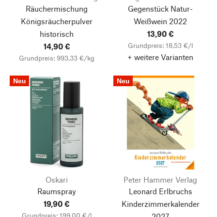
Räuchermischung
Gegenstück Natur-
Königsräucherpulver
Weißwein
2022
historisch
13,90 €
Grundpreis: 18,53 €/l
14,90 €
+ weitere Varianten
Grundpreis: 993,33 €/kg
Neu
Neu
Oskari
Peter Hammer Verlag
Raumspray
Leonard Erlbruchs
19,90 €
Kinderzimmerkalender
Grundpreis: 199,00 €/l
2027