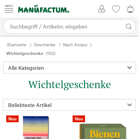
Zum Inhalt springen
Kundenkonto
Merkliste
0,0
Startseite
Geschenke
Nach Anlass
Wichtelgeschenke
(102)
Wichtelgeschenke
Neu
Neu