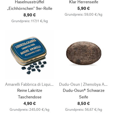
Haselnusstrüffel
Klar Herrenseife
„Eichhörnchen“ 9er-Rolle
5,90 €
Grundpreis: 59,00 €/kg
8,90 €
Grundpreis: 117,11 €/kg
Amarelli Fabbrica di Liquirizia
Dudu-Osun | Zhenobya Aleppo- und Naturseifen
Reine Lakritze
Dudu-Osun® Schwarze
Taschendose
Seife
4,90 €
8,50 €
Grundpreis: 245,00 €/kg
Grundpreis: 56,67 €/kg