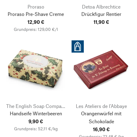
Proraso
Detoa Albrechtice
Proraso Pre-Shave Creme
Drückfigur Rentier
12,90 €
11,90 €
Grundpreis: 129,00 €/l
The English Soap Company
Les Ateliers de l’Abbaye
Handseife Winterbeeren
Orangenwürfel mit
Nach oben
9,90 €
Schokolade
Grundpreis: 52,11 €/kg
16,90 €
Grundpreis: 73,48 €/kg