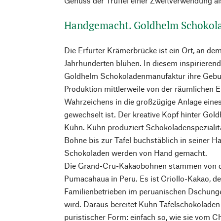
Genuss der Trüffel einer Zweitverwendung al
Handgemacht. Goldhelm Schokol
Die Erfurter Krämerbrücke ist ein Ort, an d
Jahrhunderten blühen. In diesem inspirieren
Goldhelm Schokoladenmanufaktur ihre Geburt
Produktion mittlerweile von der räumlichen 
Wahrzeichens in die großzügige Anlage ein
gewechselt ist. Der kreative Kopf hinter Gold
Kühn. Kühn produziert Schokoladenspezialitä
Bohne bis zur Tafel buchstäblich in seiner Han
Schokoladen werden von Hand gemacht.
Die Grand-Cru-Kakaobohnen stammen von d
Pumacahaua in Peru. Es ist Criollo-Kakao, de
Familienbetrieben im peruanischen Dschungel
wird. Daraus bereitet Kühn Tafelschokoladen
puristischer Form: einfach so, wie sie vom Ch