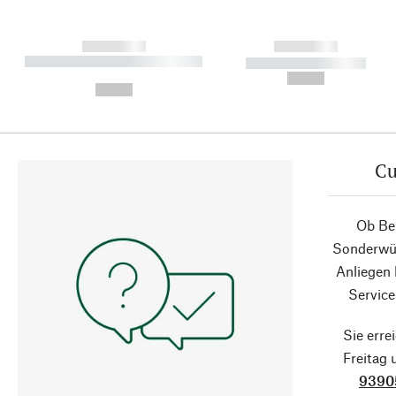
------------
------------
----------- ----------- ----------
----------- -----------
-
--,-- €
--,-- €
Cu
Ob Ber
Sonderwün
Anliegen
Service
Sie erre
Freitag
9390