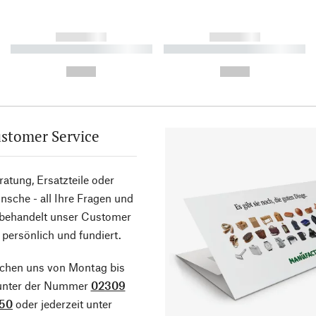
------------
------------
----------- ----------- ----------
----------- ----------- ----------
-
-
--,-- €
--,-- €
stomer Service
atung, Ersatzteile oder
sche - all Ihre Fragen und
 behandelt unser Customer
 persönlich und fundiert.
ichen uns von Montag bis
 unter der Nummer
02309
50
oder jederzeit unter