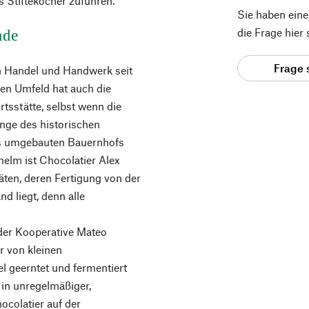
s Stifteköcher zuführen.
Sie haben ein
ade
die Frage hier
Frage 
em Handel und Handwerk seit
den Umfeld hat auch die
sstätte, selbst wenn die
Enge des historischen
es umgebauten Bauernhofs
helm ist Chocolatier Alex
ten, deren Fertigung von der
d liegt, denn alle
er Kooperative Mateo
r von kleinen
 geerntet und fermentiert
 in unregelmäßiger,
ocolatier auf der