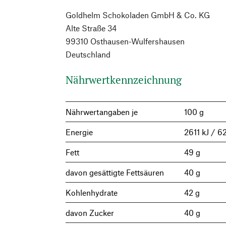
Goldhelm Schokoladen GmbH & Co. KG
Alte Straße 34
99310 Osthausen-Wulfershausen
Deutschland
Nährwertkennzeichnung
Nährwertangaben je
100 g
Energie
2611 kJ / 6
Fett
49 g
davon gesättigte Fettsäuren
40 g
Kohlenhydrate
42 g
davon Zucker
40 g