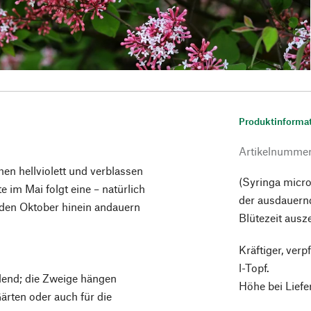
Produktinforma
Artikelnumme
hen hellviolett und verblassen
(Syringa microp
 im Mai folgt eine – natürlich
der ausdauern
n den Oktober hinein andauern
Blütezeit ausz
Kräftiger, verp
l-Topf.
end; die Zweige hängen
Höhe bei Lief
ärten oder auch für die