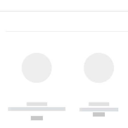
------------
------------
----------- ----------- ----------
----------- -----------
-
--,-- €
--,-- €