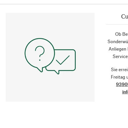
Cu
Ob Ber
Sonderwün
Anliegen
Service
Sie erre
Freitag
9390
in