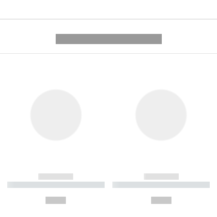
---------- --------------
------------
------------
----------- ----------- ----------
----------- ----------- ----------
-
-
--,-- €
--,-- €