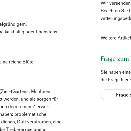
Wir versenden
Beachten Sie b
witterungsbedi
iefgründigem,
e kalkhaltig oder höchstens
Weitere Artike
Frage zum
eine reiche Blüte.
Sie haben ein
die Frage hier
Zier-)Gartens. Mit ihnen
Frage 
 werden, und sie sorgen für
eben dem reinen Zierwert
 haben: problematische
 dienen, Duft verströmen, eine
die Treiberei geeignete