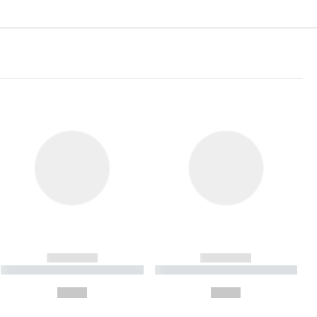
------------
------------
----------- ----------- ----------
----------- ----------- ----------
- -----------
-
--,-- €
--,-- €