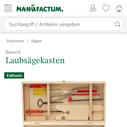
Zum Inhalt springen
Kundenkonto
Merkliste
0,0
Startseite
Sägen
Bausch
Laubsägekasten
Exklusiv