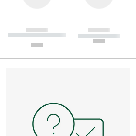
------------
------------
----------- ----------- --------
----------- -----------
---
--,-- €
--,-- €