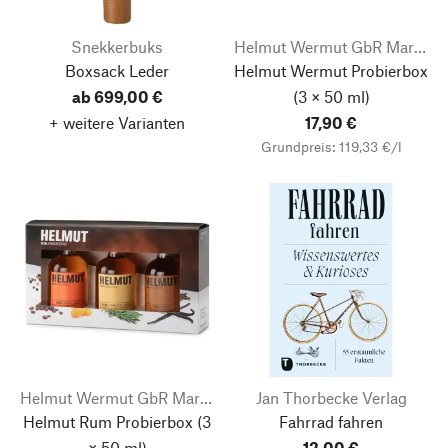
Snekkerbuks
Helmut Wermut GbR Markus Weiß
Boxsack Leder
Helmut Wermut Probierbox
ab 699,00 €
(3 × 50 ml)
+ weitere Varianten
17,90 €
Grundpreis: 119,33 €/l
Helmut Wermut GbR Markus Weiß
Jan Thorbecke Verlag
Helmut Rum Probierbox
(3
Fahrrad fahren
× 50 ml)
12,00 €