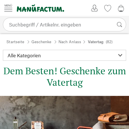
Zum Inhalt springen
Kundenkonto
Merkliste
0,0
Startseite
Geschenke
Nach Anlass
Vatertag
(82)
Dem Besten! Geschenke zum
Vatertag