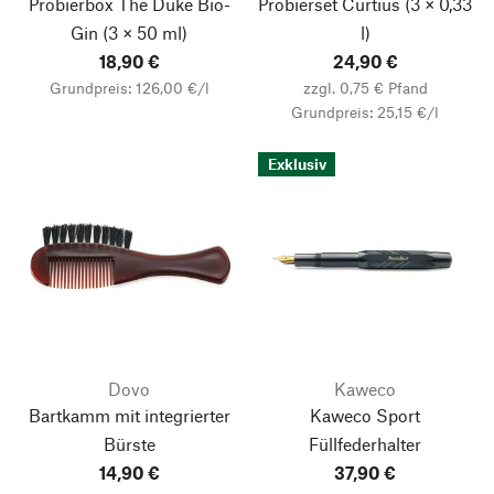
Probierbox The Duke Bio-
Probierset Curtius
(3 × 0,33
Gin
(3 × 50 ml)
l)
18,90 €
24,90 €
Grundpreis: 126,00 €/l
zzgl. 0,75 € Pfand
Grundpreis: 25,15 €/l
Exklusiv
Dovo
Kaweco
Bartkamm mit integrierter
Kaweco Sport
Nach oben
Bürste
Füllfederhalter
14,90 €
37,90 €