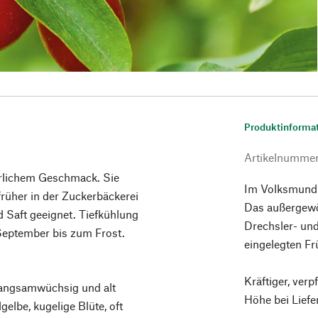
Produktinforma
Artikelnumme
uerlichem Geschmack. Sie
Im Volksmund a
rüher in der Zuckerbäckerei
Das außergewöh
 Saft geeignet. Tiefkühlung
Drechsler- und
September bis zum Frost.
eingelegten Fr
Kräftiger, verp
 langsamwüchsig und alt
Höhe bei Lief
elbe, kugelige Blüte, oft