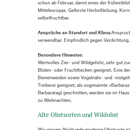
schon ab Februar, damit eines der frühestb
Mitteleuropas. Gelbrote Herbstfärbung. Korn
selbstfruchtbar.
Ansprüche an Standort und Klima:
Anspruch
verwendbar. Empfindlich gegen Verdichtung,
Besondere Hinweise:
Wertvolles Zier- und Wildgehölz, sehr gut z
Blüten- oder Fruchthecken geeignet. Eine der
Bienenweiden sowie Vogelnähr- und -nistgehö
Treiberei geeignet; als sogenannte »Barbar
Barbaratag) geschnitten, werden sie im Haus
zu Weihnachten.
Alte Obstsorten und Wildobst
Wir wissen: Nicht jede moderne Obstsorte ist 