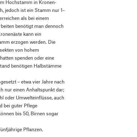
dem Hochstamm in Kronen­
h, jedoch ist ein Stamm nur ­1–
 erreichen als bei einem
arbeiten benötigt man dennoch
Kronenäste kann ein
amm erzogen werden. Die
nsekten von hohem
hatten spenden oder eine
stand benötigen Halbstämme
usgesetzt – etwa vier Jahre nach
ich nur einen Anhaltspunkt dar;
ahl oder Umwelteinflüsse, auch
d bei guter Pflege
können bis 50, Birnen sogar
fünfjährige Pflanzen.