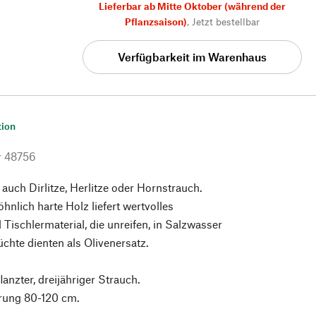
Lieferbar ab Mitte Oktober (während der
Pflanzsaison)
,
Jetzt bestellbar
Verfügbarkeit im Warenhaus
tion
r
48756
uch Dirlitze, Herlitze oder Hornstrauch.
nlich harte Holz liefert wertvolles
 Tischlermaterial, die unreifen, in Salzwasser
üchte dienten als Olivenersatz.
flanzter, dreijähriger Strauch.
erung 80-120 cm.