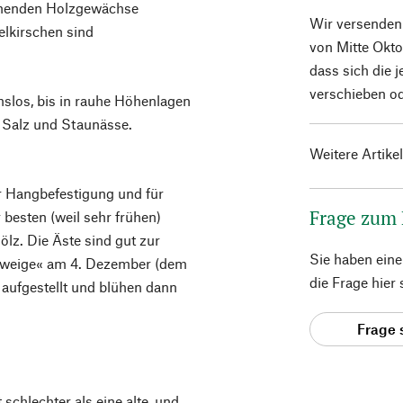
lühenden Holzgewächse
Wir versenden
elkirschen sind
von Mitte Okto
dass sich die 
verschieben od
slos, bis in rauhe Höhenlagen
 Salz und Staunässe.
Weitere Artike
ur Hangbefestigung und für
Frage zum
 besten (weil sehr frühen)
lz. Die Äste sind gut zur
Sie haben ein
azweige« am 4. Dezember (dem
die Frage hier
 aufgestellt und blühen dann
Frage 
schlechter als eine alte, und