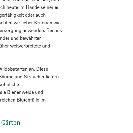
doch heute im Handelseinerlei
gerfähigkeit oder auch
hten wir lieber Kriterien wie
versorgung anwenden. Bei uns
ender und bewährter
rüher weitverbreitete und
ildobstarten an. Diese
 Bäume und Sträucher liefern
ewöhnliche
 sie Bienenweide und
eichen Blütenfülle im
 Gärten