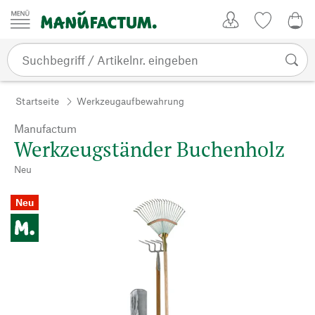
Zum Inhalt springen
Kundenkonto
Merkliste
0,0
Startseite
Werkzeugaufbewahrung
Manufactum
Werkzeugständer Buchenholz
Neu
Neu