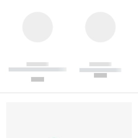
------------
------------
----------- ----------- --------
----------- -----------
---
--,-- €
--,-- €