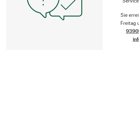
Service
Sie erre
Freitag
9390
in