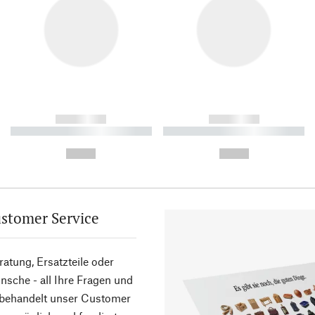
------------
------------
----------- ----------- ----------
----------- ----------- ----------
-
-
--,-- €
--,-- €
stomer Service
atung, Ersatzteile oder
sche - all Ihre Fragen und
 behandelt unser Customer