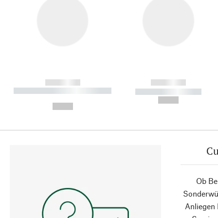
------------
------------
----------- ----------- ----------
----------- -----------
-
--,-- €
--,-- €
Cu
Ob Ber
Sonderwün
Anliegen