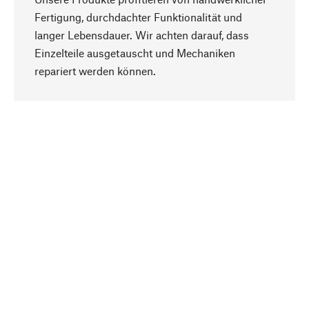
Fertigung, durchdachter Funktionalität und
langer Lebensdauer. Wir achten darauf, dass
Einzelteile ausgetauscht und Mechaniken
Nach oben
repariert werden können.
Bewusst
Nachhaltigkeit steht im Fokus unserer
Produktauswahl. Wir setzen auf natürliche
Inhaltsstoffe und Materialien, die gepflegt werden
können, sowie auf eine ressourcenschonende
und sozialverträgliche Produktion.