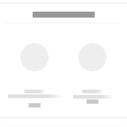
---------- --------------
------------
------------
----------- ----------- --------
----------- -----------
---
--,-- €
--,-- €