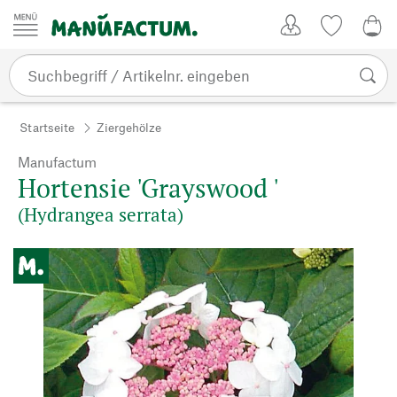
Zum Inhalt springen
Kundenkonto
Merkliste
0,0
Startseite
Ziergehölze
Manufactum
Hortensie 'Grayswood '
(Hydrangea serrata)