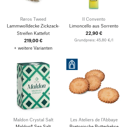
Røros Tweed
Il Convento
Lammwolldecke Zickzack-
Limoncello aus Sorrento
Streifen Kattefot
22,90 €
Grundpreis: 45,80 €/l
219,00 €
+ weitere Varianten
Maldon Crystal Salt
Les Ateliers de l’Abbaye
Maldon® Sea Salt
Bretonische Butterkekse