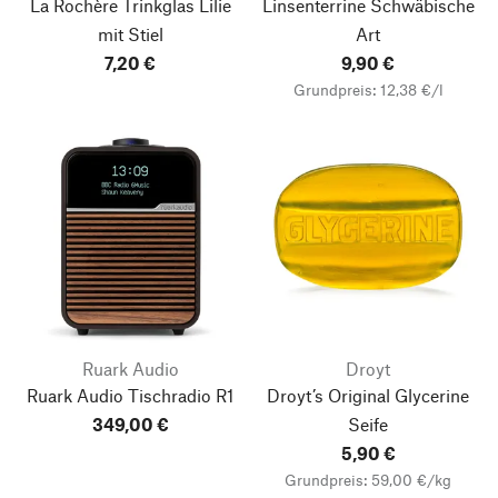
La Rochère Trinkglas Lilie
Linsenterrine Schwäbische
mit Stiel
Art
7,20 €
9,90 €
Grundpreis: 12,38 €/l
Ruark Audio
Droyt
Ruark Audio Tischradio R1
Droyt’s Original Glycerine
349,00 €
Seife
Nach oben
5,90 €
Grundpreis: 59,00 €/kg