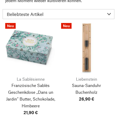
jedem Moment wieder kultivieren können.
Neu
Neu
La Sablésienne
Liebenstein
Französische Sablés
Sauna-Sanduhr
Geschenkdose „Dans un
Buchenholz
Jardin“
Butter, Schokolade,
26,90 €
Himbeere
21,90 €