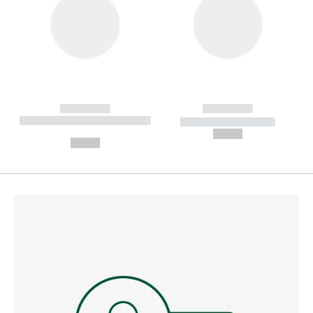
------------
------------
----------- ----------- --------
----------- -----------
---
--,-- €
--,-- €