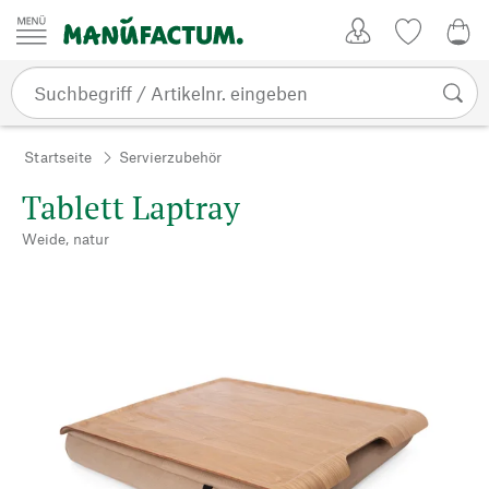
Zum Inhalt springen
Kundenkonto
Merkliste
0,0
Startseite
Servierzubehör
Tablett Laptray
Weide, natur