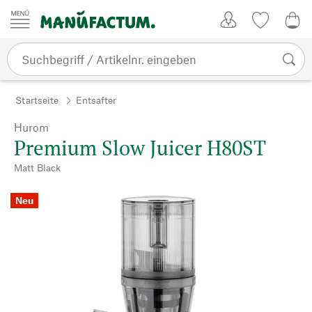
Zum Inhalt springen
Kundenkonto
Merkliste
0,0
Startseite
Entsafter
Hurom
Premium Slow Juicer H80ST
Matt Black
Neu