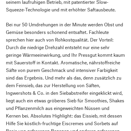
seinem laufruhigen Betrieb, mit patentierter Slow-
Squeeze-Technologie und mit erhöhter Saftausbeute.
Bei nur 50 Umdrehungen in der Minute werden Obst und
Gemüse besonders schonend entsaftet. Fachleute
sprechen hier auch von Rohkostqualität. Der Vorteil:
Durch die niedrige Drehzahl entsteht nur eine sehr
geringe Wärmeeinwirkung, und Ihr Pressgut kommt kaum
mit Sauerstoff in Kontakt. Aromatische, nährstoffreiche
Säfte von purem Geschmack und intensiver Farbigkeit
sind das Ergebnis. Und mehr als das, denn zusätzlich zu
dem Feinsieb, das zur Herstellung von Säften,
Ingwershots & Co. in den Siebabstreifer eingeklickt wird,
liegt auch ein etwas gröberes Sieb für Smoothies, Shakes
und Pflanzenmilch aus eingeweichten Nüssen und
Kernen bei. Absolutes Highlight: das Eissieb, mit dessen
Hilfe Sie köstlich-fruchtige Eiscremes und Sorbets auf
Basis von gefrorenen Bananen und anderen gefrorenen