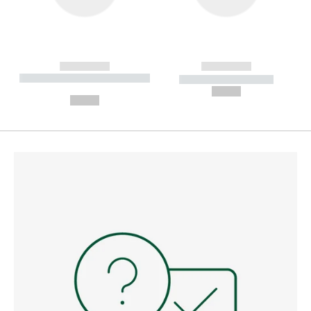
------------
------------
----------- ----------- --------
----------- -----------
---
--,-- €
--,-- €