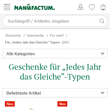
Zum Inhalt springen
Kundenkonto
Merkliste
0,0
Startseite
Geschenke
Für wen?
Für „Jedes Jahr das Gleiche“-Typen
(261)
Geschenke für „Jedes Jahr
das Gleiche“-Typen
Neu
Neu