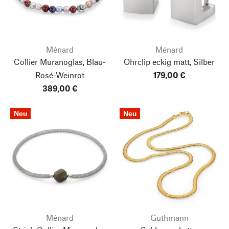
Ménard
Ménard
Collier Muranoglas, Blau-
Ohrclip eckig matt, Silber
Rosé-Weinrot
179,00 €
389,00 €
Neu
Neu
Ménard
Guthmann