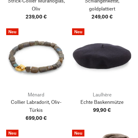
Strick-Collier Muranoglas,
Schlangenkette,
Oliv
goldplattiert
239,00 €
249,00 €
Neu
Neu
Ménard
Laulhère
Collier Labradorit, Oliv-
Echte Baskenmütze
Türkis
99,90 €
699,00 €
Neu
Neu