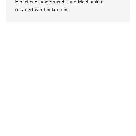
Einzelteile ausgetauscht und Mechaniken
Nach oben
repariert werden können.
Bewusst
Nachhaltigkeit steht im Fokus unserer
Produktauswahl. Wir setzen auf natürliche
Inhaltsstoffe und Materialien, die gepflegt werden
können, sowie auf eine ressourcenschonende
und sozialverträgliche Produktion.
Ausgewählt
Als Ihr kompetenter Partner arbeiten wir