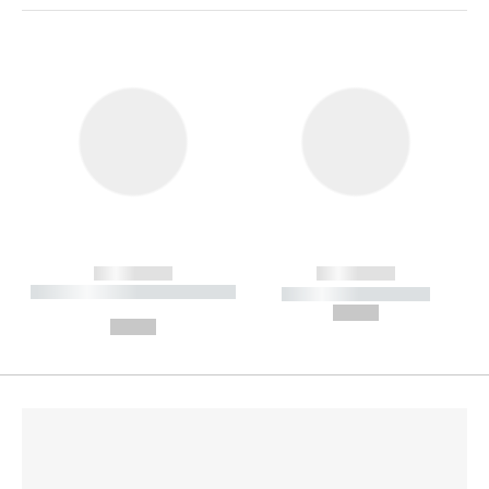
------------
------------
----------- ----------- --------
----------- -----------
---
--,-- €
--,-- €