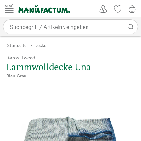
Zum Inhalt springen
Kundenkonto
Merkliste
0,0
Startseite
Decken
Røros Tweed
Lammwolldecke Una
Blau-Grau