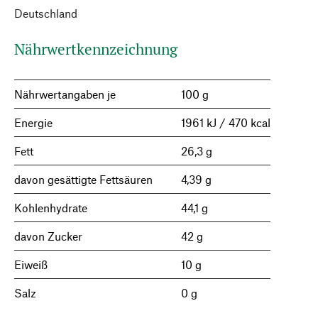
Deutschland
Nährwertkennzeichnung
Nährwertangaben je
100 g
Energie
1961 kJ / 470 kcal
Fett
26,3 g
davon gesättigte Fettsäuren
4,39 g
Kohlenhydrate
44,1 g
davon Zucker
42 g
Eiweiß
10 g
Salz
0 g