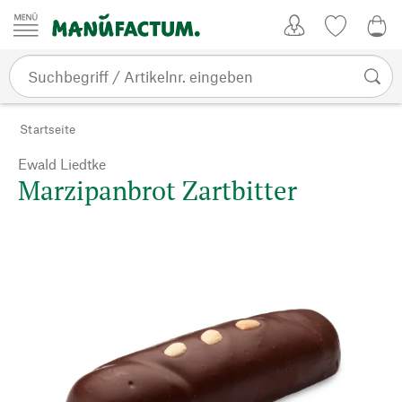
Zum Inhalt springen
Kundenkonto
Merkliste
0,0
Startseite
Ewald Liedtke
Marzipanbrot Zartbitter