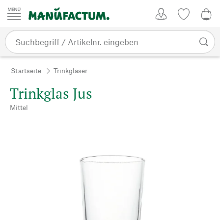
Zum Inhalt springen
Kundenkonto
Merkliste
0,0
Startseite
Trinkgläser
Trinkglas Jus
Mittel