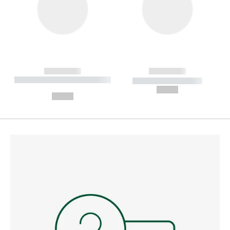
------------
------------
----------- ----------- --------
----------- -----------
---
--,-- €
--,-- €