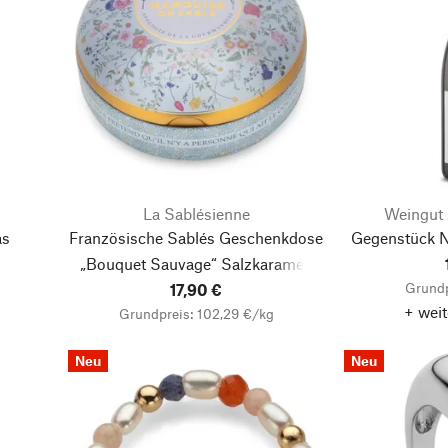
La Sablésienne
Weingut 
as
Französische Sablés Geschenkdose
Gegenstück N
„Bouquet Sauvage“
Salzkaramell
Grundp
17,90 €
+ weit
Grundpreis: 102,29 €/kg
Neu
Neu