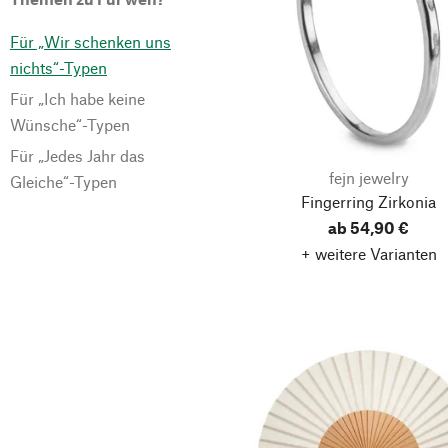
Arbeitsbekleidung
Für „Wir schenken uns
Konfitüre
nichts“-Typen
Olivenöle
Für „Ich habe keine
Wünsche“-Typen
Pflanzenvermehrung
Für „Jedes Jahr das
Schmuck
fejn jewelry
Gleiche“-Typen
Backzutaten
Fingerring Zirkonia
Brillenetuis
ab 54,90 €
+ weitere Varianten
Dessertweine
Etuis & Federtaschen
Geldbörsen
Honig
Lebkuchen
Schaumwein
Weingläser