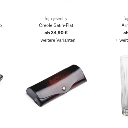
fejn jewelry
fe
o
Creole Satin-Flat
Arm
ab 34,90 €
a
+ weitere Varianten
+ weit