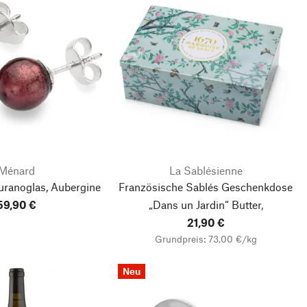
Ménard
La Sablésienne
uranoglas, Aubergine
Französische Sablés Geschenkdose
59,90 €
„Dans un Jardin“
Butter,
Schokolade, Himbeere
21,90 €
Grundpreis: 73,00 €/kg
Neu