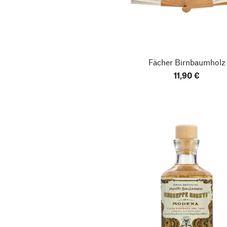
Armbänder
Frisierzubehör
Gartenküche & Grills
Fächer Birnbaumholz
Pfeffer
11,90 €
Tee
Weine aus Deutschland
Arbeitsschutz
Bier
Bodenbearbeitung
Damenaccessoires
Fruchtgummi
Gewürzmischung
Herrenaccessoires
Herzhafte Brotaufstriche