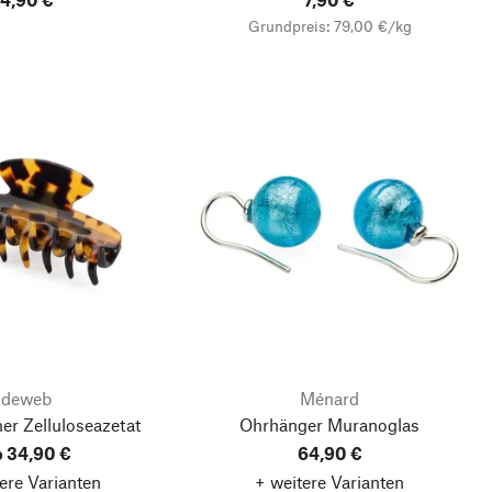
Grundpreis: 79,00 €/kg
deweb
Ménard
r Zelluloseazetat
Ohrhänger Muranoglas
 34,90 €
64,90 €
ere Varianten
+ weitere Varianten