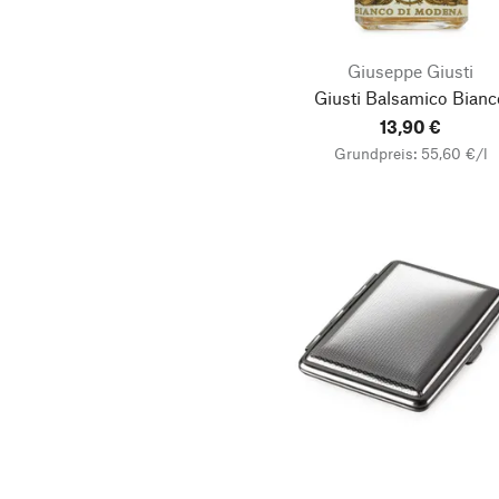
Kamin- & Ofenzubehör
Giuseppe Giusti
Kräuter
Giusti Balsamico Bianc
Kuchen
13,90 €
Likör
Grundpreis: 55,60 €/l
Marzipan
Mützen
Pesto
Pflanzgefäße
Rum
Senf
Süßes & Salziges
Weißweine
Zimmergärtnerei