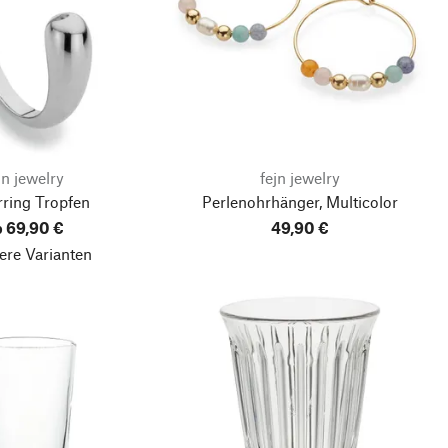
jn jewelry
fejn jewelry
rring Tropfen
Perlenohrhänger, Multicolor
b 69,90 €
49,90 €
ere Varianten