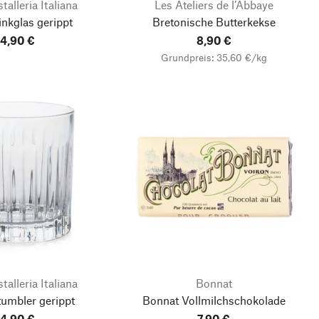
talleria Italiana
Les Ateliers de l’Abbaye
nkglas gerippt
Bretonische Butterkekse
4,90 €
8,90 €
Grundpreis: 35,60 €/kg
talleria Italiana
Bonnat
umbler gerippt
Bonnat Vollmilchschokolade
4,90 €
7,90 €