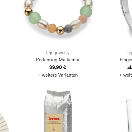
fejn jewelry
fe
Perlenring Multicolor
Finge
39,90 €
a
+ weitere Varianten
+ weit