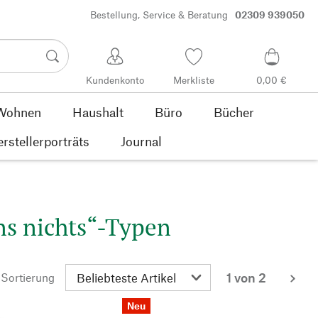
Bestellung, Service & Beratung
02309 939050
Kundenkonto
Merkliste
0,00 €
Wohnen
Haushalt
Büro
Bücher
rstellerporträts
Journal
ns nichts“-Typen
1 von 2
Sortierung
wei
Neu