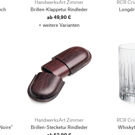
HandwerksArt Zimmer
RCR Cris
ech
Brillen-Klappetui Rindleder
Longdri
ab 49,90 €
+ weitere Varianten
HandwerksArt Zimmer
RCR Cris
Noire“
Brillen-Stecketui Rindleder
Whiskyt
ab 52,90 €