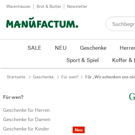
Zum Inhalt springen
Warenhäuser
Brot & Butter
Newsletter
SALE
NEU
Geschenke
Herre
Sport & Spiel
Koffer &
Startseite
Geschenke
Für wen?
Für „Wir schenken uns ni
G
Für wen?
Geschenke für Herren
Geschenke für Damen
Geschenke für Kinder
Neu