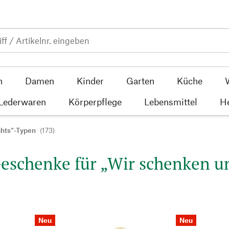
n
Damen
Kinder
Garten
Küche
 Lederwaren
Körperpflege
Lebensmittel
He
chts“-Typen
(173)
eschenke für „Wir schenken u
Neu
Neu