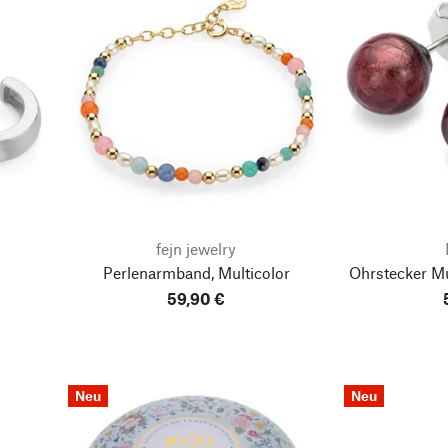
fejn jewelry
Perlenarmband, Multicolor
Ohrstecker M
59,90 €
Neu
Neu