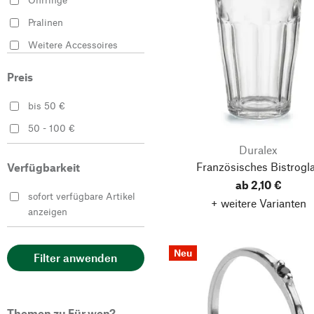
Pralinen
Weitere Accessoires
Gewürze
Preis
Trinkgläser
bis 50 €
Schlüsselanhänger
50 - 100 €
Zartbitterschokolade
Duralex
Essig
Französisches Bistrogl
Verfügbarkeit
Gartenbekleidung
ab 2,10 €
sofort verfügbare Artikel
Gin
+ weitere Varianten
anzeigen
Speiseöle
Kaffee
Neu
Filter anwenden
Limonaden
Vollmilchschokolade
Themen zu Für wen?
Whisky