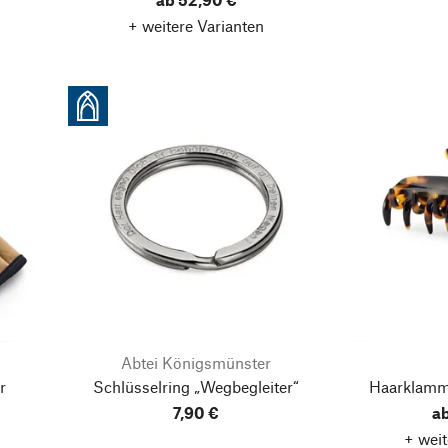
+ weitere Varianten
Abtei Königsmünster
r
Schlüsselring „Wegbegleiter“
Haarklamme
7,90 €
ab
+ weit