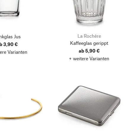
La Rochère
nkglas Jus
Kaffeeglas gerippt
b 3,90 €
ab 5,90 €
ere Varianten
+ weitere Varianten