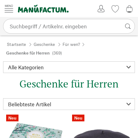
Zum Inhalt springen
Kundenkonto
Merkliste
0,0
Startseite
Geschenke
Für wen?
Geschenke für Herren
(369)
Geschenke für Herren
Neu
Neu