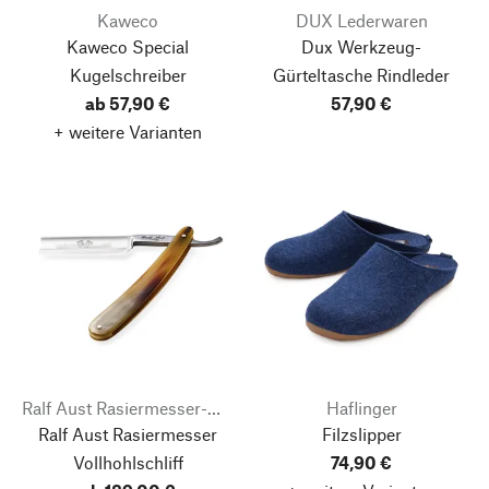
Kaweco
DUX Lederwaren
Kaweco Special
Dux Werkzeug-
Kugelschreiber
Gürteltasche Rindleder
ab 57,90 €
57,90 €
+ weitere Varianten
Ralf Aust Rasiermesser-Manufaktur
Haflinger
Ralf Aust Rasiermesser
Filzslipper
Vollhohlschliff
74,90 €