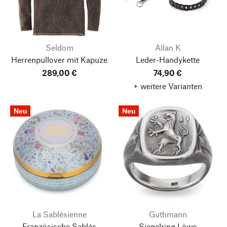
Seldom
Allan K
Herrenpullover mit Kapuze
Leder-Handykette
289,00 €
74,90 €
+ weitere Varianten
Neu
Neu
La Sablésienne
Guthmann
Französische Sablés
Siegelring Löwe