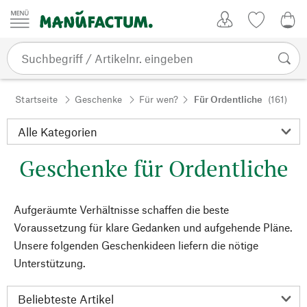
Zum Inhalt springen
Kundenkonto
Merkliste
0,0
Startseite
Geschenke
Für wen?
Für Ordentliche
(161)
Geschenke für Ordentliche
Aufgeräumte Verhältnisse schaffen die beste
Voraussetzung für klare Gedanken und aufgehende Pläne.
Unsere folgenden Geschenkideen liefern die nötige
Unterstützung.