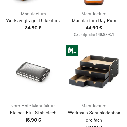
Manufactum
Manufactum
Werkzeugträger Birkenholz
Manufactum Bay Rum
84,90 €
44,90 €
Grundpreis: 149,67 €/l
vom Hofe Manufaktur
Manufactum
Nach oben
Kleines Etui Stahlblech
Werkhaus Schubladenbox
15,90 €
dreifach