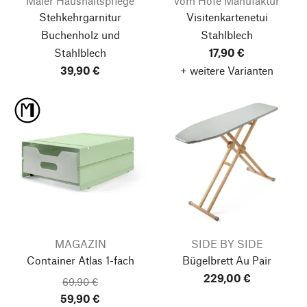
Maier Haushaltspflege
vom Hofe Manufaktur
Stehkehrgarnitur
Visitenkartenetui
Buchenholz und
Stahlblech
Stahlblech
17,90 €
39,90 €
+ weitere Varianten
MAGAZIN
SIDE BY SIDE
Container Atlas
1-fach
Bügelbrett Au Pair
229,00 €
69,90 €
59,90 €