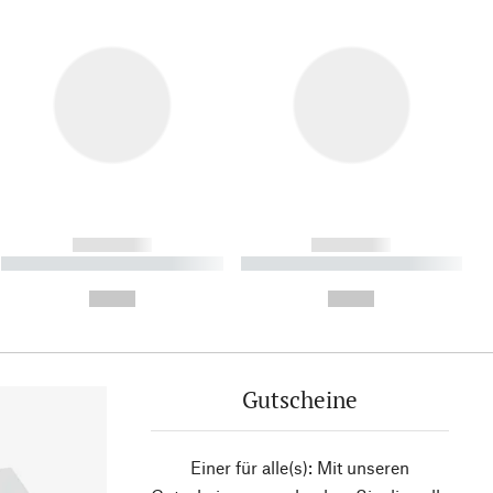
------------
------------
----------- ----------- ----------
----------- ----------- ----------
- -----------
-
--,-- €
--,-- €
Gutscheine
Einer für alle(s): Mit unseren