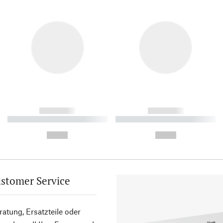
------------
------------
----------- ----------- ----------
----------- ----------- ----------
-
-
--,-- €
--,-- €
stomer Service
atung, Ersatzteile oder