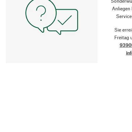
Sonderwün
Anliegen
Service
Sie erre
Freitag
9390
in