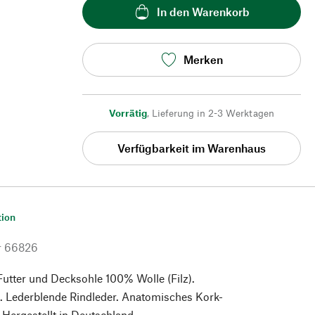
In den Warenkorb
Merken
Vorrätig
,
Lieferung in 2-3 Werktagen
Verfügbarkeit im Warenhaus
tion
r
66826
Futter und Decksohle 100% Wolle (Filz).
. Lederblende Rindleder. Anatomisches Kork-
 Hergestellt in Deutschland.