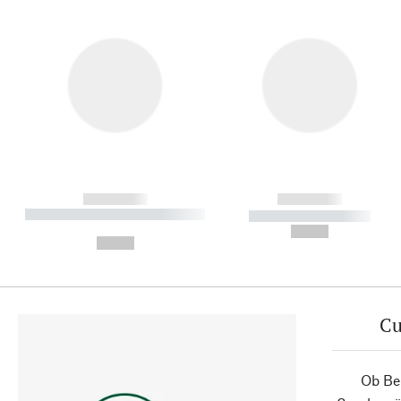
------------
------------
----------- ----------- ----------
----------- -----------
-
--,-- €
--,-- €
Cu
Ob Ber