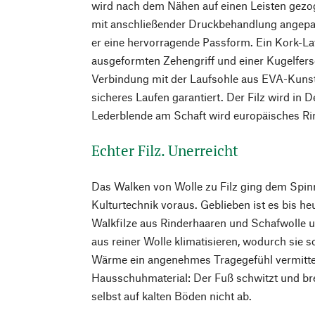
wird nach dem Nähen auf einen Leisten gez
mit anschließender Druckbehandlung angepa
er eine hervorragende Passform. Ein Kork-La
ausgeformten Zehengriff und einer Kugelferse
Verbindung mit der Laufsohle aus EVA-Kunst
sicheres Laufen garantiert. Der Filz wird in D
Lederblende am Schaft wird europäisches Ri
Echter Filz. Unerreicht
Das Walken von Wolle zu Filz ging dem Spi
Kulturtechnik voraus. Geblieben ist es bis h
Walkfilze aus Rinderhaaren und Schafwolle u
aus reiner Wolle klimatisieren, wodurch sie s
Wärme ein angenehmes Tragegefühl vermitteln.
Hausschuhmaterial: Der Fuß schwitzt und bre
selbst auf kalten Böden nicht ab.