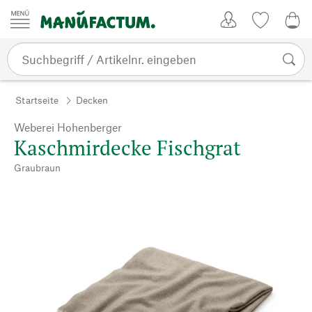
Zum Inhalt springen
Kundenkonto
Merkliste
0,0
Startseite
Decken
Weberei Hohenberger
Kaschmirdecke Fischgrat
Graubraun