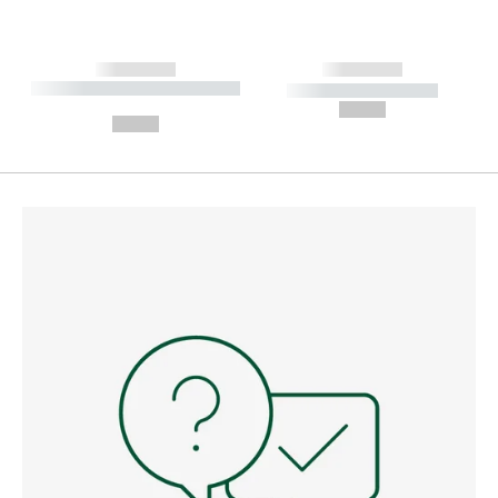
------------
------------
----------- ----------- --------
----------- -----------
---
--,-- €
--,-- €