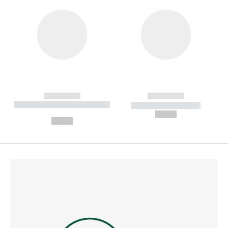
------------
------------
----------- ----------- --------
----------- -----------
---
--,-- €
--,-- €