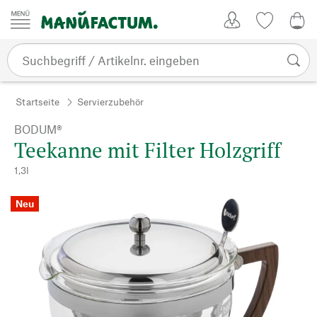
Zum Inhalt springen
Kundenkonto
Merkliste
0,0
Startseite
Servierzubehör
BODUM®
Teekanne mit Filter Holzgriff
1,3l
Neu