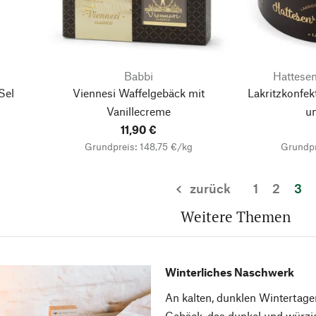
Babbi
Hattesen
Sel
Viennesi Waffelgebäck mit
Lakritzkonfek
Vanillecreme
u
11,90 €
Grundpreis: 148,75 €/kg
Grundpr
zurück
1
2
3
zurück
Weitere Themen
Winterliches Naschwerk
An kalten, dunklen Wintertage
Gebäck, das dunkel und würzig 