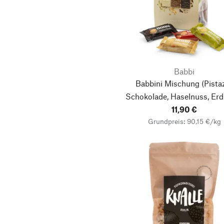
La Sablésienne
Legast Artisan
Chocolatier
Les Amandes et Olives
du Mont Bouquet
Babbi
Les Ateliers de l’Abbaye
Babbini Mischung (Pistaz
Läckerli Huus
Schokolade, Haselnuss, Er
11,90 €
Mad Lab
Grundpreis: 90,15 €/kg
Madame Chêri
Manufactum
Marcel Schmid
Marienapotheke
Massepain Sleeubus
Monastère de la Paix-
Dieu