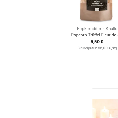
naschlabor
Nougats Silvain
NZfyme
Popkornditorei Knalle
Pastiglie Leone
Popcorn Trüffel Fleur de 
Popkornditorei Knalle
5,50 €
Pärlans Konfektyr
Grundpreis: 55,00 €/kg
Straumann Hüppen
Summerdown Farms
WeltPartner
Willie’s Cacao
ZehCon