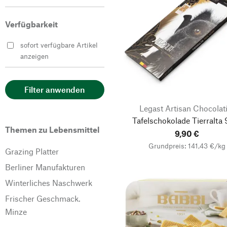
Anis de l’Abbaye de
Flavigny
Verfügbarkeit
Antonio Viani Importe
sofort verfügbare Artikel
Ardau Weinimport
anzeigen
Babbi
Barbero Cioccolato
Filter anwenden
Biscuiterie de Provence
Legast Artisan Chocolat
Tafelschokolade Tierralta
Biscuiterie Destrée
Themen zu Lebensmittel
9,90 €
Blackthorn Foods
Grundpreis: 141,43 €/kg
Grazing Platter
Bonnat
Berliner Manufakturen
Buttermilk Confections
Winterliches Naschwerk
CARUSO 1877
Frischer Geschmack.
Chocolaterie Mireille
Minze
Colavolpe