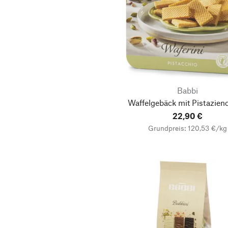
djoon foods
geb. Weingummi
Goldhelm Schokoladen
Manufaktur
Hattesens Konfektfabrik
herr biene
Babbi
Inés Rosales
Waffelgebäck mit Pistazie
22,90 €
Island Bakery
Grundpreis: 120,53 €/kg
Kemm 1782
Klášter Naší Paní nad
Vltavou
Konditorei Pernsteiner
Regensburg
Kramer’s Spezialitäten
La Maison d’Armorine