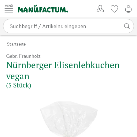
Zum Inhalt springen
Kundenkonto
Merkliste
0,0
Startseite
Gebr. Fraunholz
Nürnberger Elisenlebkuchen
vegan
(5 Stück)