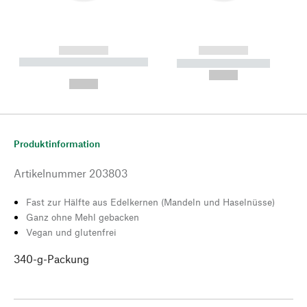
------------
------------
----------- ----------- --------
----------- -----------
---
--,-- €
--,-- €
Produktinformation
Artikelnummer
203803
Fast zur Hälfte aus Edelkernen (Mandeln und Haselnüsse)
Ganz ohne Mehl gebacken
Vegan und glutenfrei
340-g-Packung