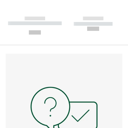
------------
------------
----------- ----------- --------
----------- -----------
---
--,-- €
--,-- €