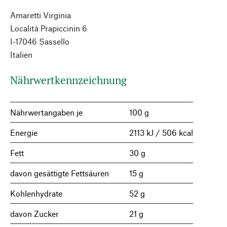
Amaretti Virginia
Località Prapiccinin 6
I-17046 Sassello
Italien
Nährwertkennzeichnung
Nährwertangaben je
100 g
Energie
2113 kJ / 506 kcal
Fett
30 g
davon gesättigte Fettsäuren
15 g
Kohlenhydrate
52 g
davon Zucker
21 g