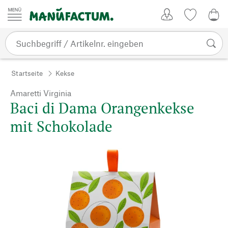
Zum Inhalt springen
Kundenkonto
Merkliste
0,0
Startseite
Kekse
Amaretti Virginia
Baci di Dama Orangenkekse
mit Schokolade