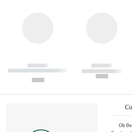
------------
------------
----------- ----------- ----------
----------- -----------
-
--,-- €
--,-- €
Cu
Ob Ber