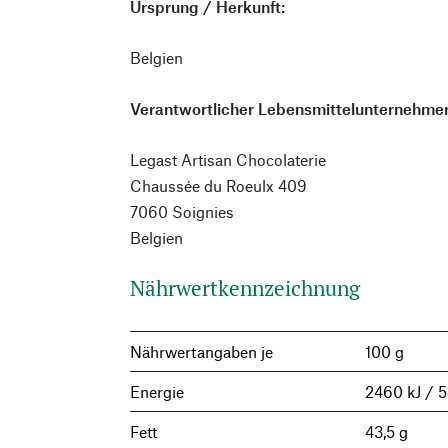
Ursprung / Herkunft:
Belgien
Verantwortlicher Lebensmittelunternehmer
Legast Artisan Chocolaterie
Chaussée du Roeulx 409
7060 Soignies
Belgien
Nährwertkennzeichnung
Nährwertangaben je
100 g
Energie
2460 kJ / 5
Fett
43,5 g