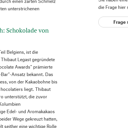
 durch einen zarten Schmelz
die Frage hier
oten unterstrichenen
Frage 
ch: Schokolade von
il Belgiens, ist die
 Thibaut Legast gegründete
hocolate Awards“ prämierte
o-Bar“-Ansatz bekannt. Das
zess, von der Kakaobohne bis
hocolatiers liegt. Thibaut
ro unterstützt, die zuvor
 Kolumbien
ige Edel- und Aromakakaos
beider Wege gekreuzt hatten,
t seither eine wichtige Rolle