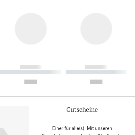
------------
------------
----------- ----------- ----------
----------- ----------- ----------
- -----------
-
--,-- €
--,-- €
Gutscheine
Einer für alle(s): Mit unseren