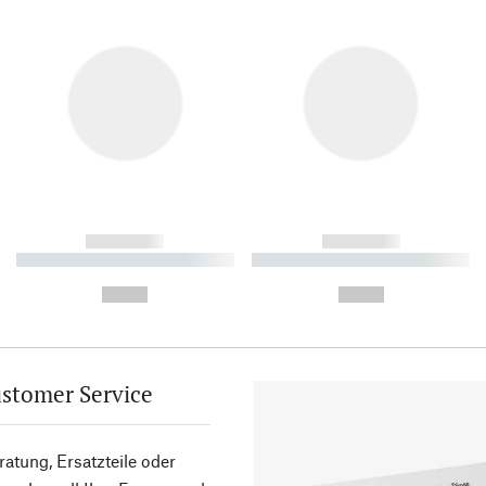
------------
------------
----------- ----------- ----------
----------- ----------- ----------
-
-
--,-- €
--,-- €
stomer Service
atung, Ersatzteile oder