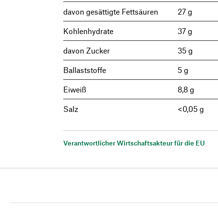
davon gesättigte Fettsäuren
27 g
Kohlenhydrate
37 g
davon Zucker
35 g
Ballaststoffe
5 g
Eiweiß
8,8 g
Salz
<0,05 g
Verantwortlicher Wirtschaftsakteur für die EU