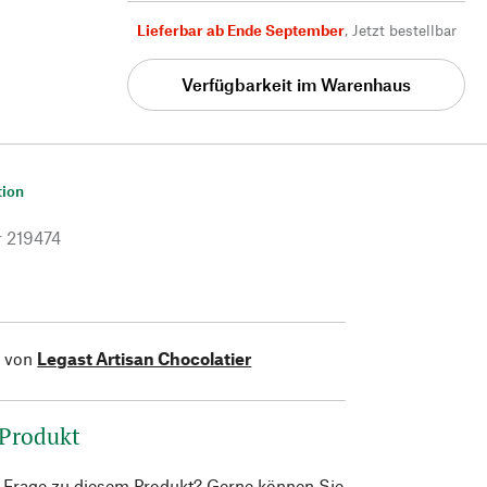
Lieferbar ab Ende September
,
Jetzt bestellbar
Verfügbarkeit im Warenhaus
tion
r
219474
l von
Legast Artisan Chocolatier
 Produkt
e Frage zu diesem Produkt? Gerne können Sie