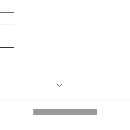
---------- --------------