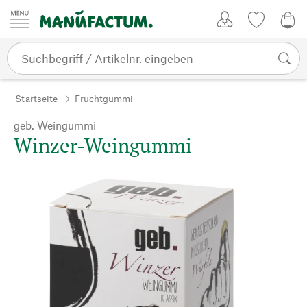
Zum Inhalt springen
Kundenkonto
Merkliste
0,0
Startseite
Fruchtgummi
geb. Weingummi
Winzer-Weingummi