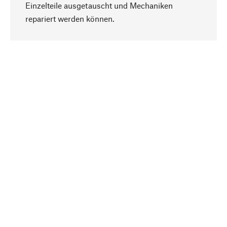
Einzelteile ausgetauscht und Mechaniken
Nach oben
repariert werden können.
Bewusst
Nachhaltigkeit steht im Fokus unserer
Produktauswahl. Wir setzen auf natürliche
Inhaltsstoffe und Materialien, die gepflegt werden
können, sowie auf eine ressourcenschonende
und sozialverträgliche Produktion.
Ausgewählt