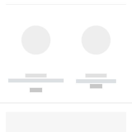
------------
------------
----------- ----------- --------
----------- -----------
---
--,-- €
--,-- €