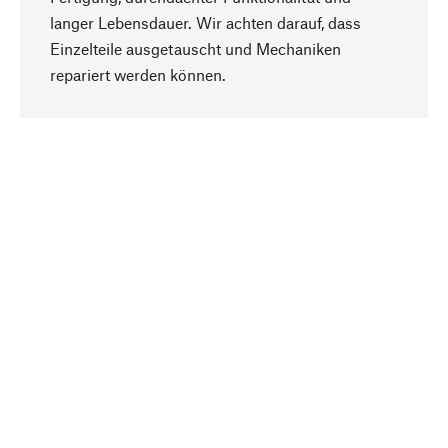
langer Lebensdauer. Wir achten darauf, dass
Einzelteile ausgetauscht und Mechaniken
Nach oben
repariert werden können.
Bewusst
Nachhaltigkeit steht im Fokus unserer
Produktauswahl. Wir setzen auf natürliche
Inhaltsstoffe und Materialien, die gepflegt werden
können, sowie auf eine ressourcenschonende
und sozialverträgliche Produktion.
Ausgewählt