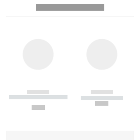
---------- --------------
------------
------------
----------- ----------- --------
----------- -----------
---
--,-- €
--,-- €