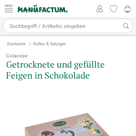
Zum Inhalt springen
Kundenkonto
Merkliste
0,0
Startseite
Süßes & Salziges
Colavolpe
Getrocknete und gefüllte
Feigen in Schokolade