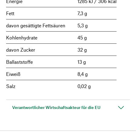
Energie
1285 kJ / 306 kcal
Fett
7,3 g
davon gesättigte Fettsäuren
5,3 g
Kohlenhydrate
45 g
davon Zucker
32 g
Ballaststoffe
13 g
Eiweiß
8,4 g
Salz
0,02 g
Verantwortlicher Wirtschaftsakteur für die EU