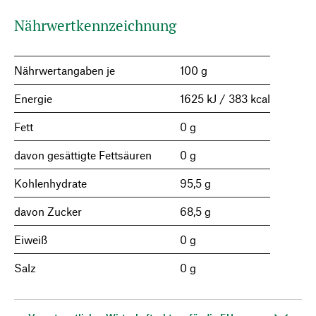
Nährwertkennzeichnung
Nährwertangaben je
100 g
Energie
1625 kJ / 383 kcal
Fett
0 g
davon gesättigte Fettsäuren
0 g
Kohlenhydrate
95,5 g
davon Zucker
68,5 g
Eiweiß
0 g
Salz
0 g