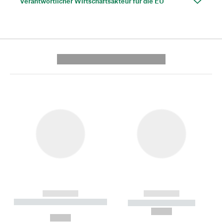
Verantwortlicher Wirtschaftsakteur für die EU
---------- --------------
------------
------------
----------- ----------- --------
----------- -----------
---
--,-- €
--,-- €