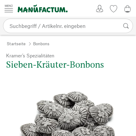
Zum Inhalt springen
Kundenkonto
Merkliste
0,0
Startseite
Bonbons
Kramer’s Spezialitäten
Sieben-Kräuter-Bonbons