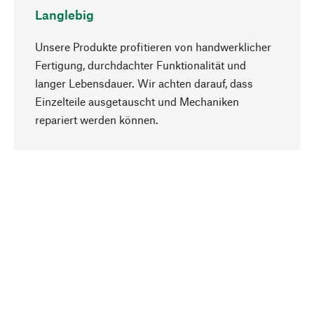
Langlebig
Unsere Produkte profitieren von handwerklicher
Fertigung, durchdachter Funktionalität und
langer Lebensdauer. Wir achten darauf, dass
Einzelteile ausgetauscht und Mechaniken
Nach oben
repariert werden können.
Bewusst
Nachhaltigkeit steht im Fokus unserer
Produktauswahl. Wir setzen auf natürliche
Inhaltsstoffe und Materialien, die gepflegt werden
können, sowie auf eine ressourcenschonende
und sozialverträgliche Produktion.