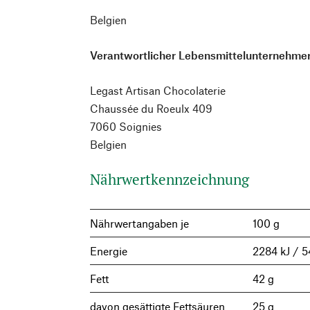
Belgien
Verantwortlicher Lebensmittelunternehmer
Legast Artisan Chocolaterie
Chaussée du Roeulx 409
7060 Soignies
Belgien
Nährwertkennzeichnung
Nährwertangaben je
100 g
Energie
2284 kJ / 5
Fett
42 g
davon gesättigte Fettsäuren
25 g