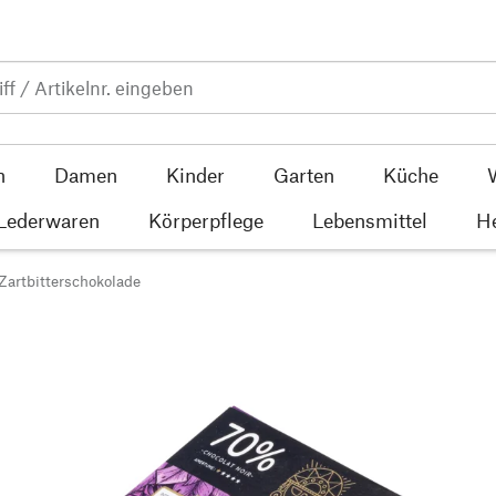
n
Damen
Kinder
Garten
Küche
 Lederwaren
Körperpflege
Lebensmittel
He
Zartbitterschokolade