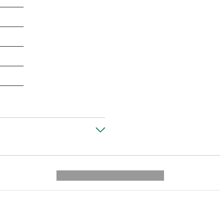
---------- --------------