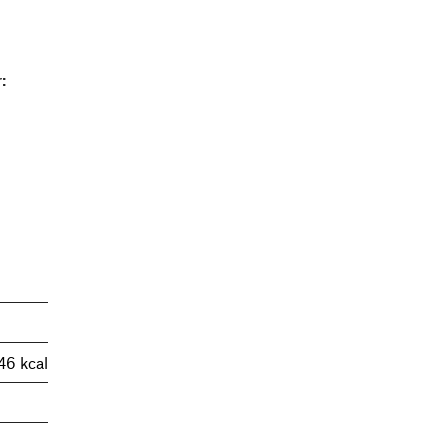
:
46 kcal