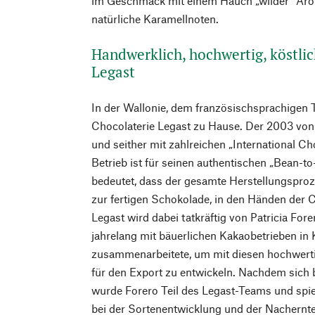
im Geschmack mit einem Hauch „wilder“ Aro
natürliche Karamellnoten.
Handwerklich, hochwertig, köstli
Legast
In der Wallonie, dem französischsprachigen Te
Chocolaterie Legast zu Hause. Der 2003 von
und seither mit zahlreichen „International C
Betrieb ist für seinen authentischen „Bean-t
bedeutet, dass der gesamte Herstellungspro
zur fertigen Schokolade, in den Händen der C
Legast wird dabei tatkräftig von Patricia Fore
jahrelang mit bäuerlichen Kakaobetrieben in
zusammenarbeitete, um mit diesen hochwert
für den Export zu entwickeln. Nachdem sich 
wurde Forero Teil des Legast-Teams und spiel
bei der Sortenentwicklung und der Nachernt