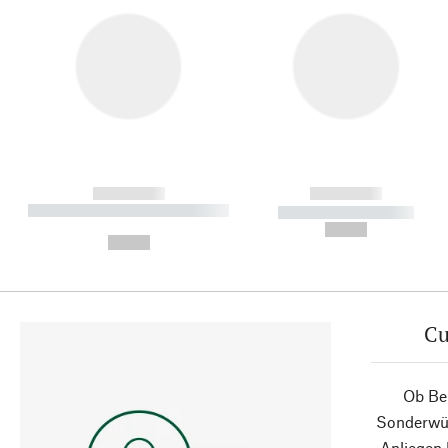
------------
------------
----------- ----------- ----------
----------- -----------
-
--,-- €
--,-- €
Cu
Ob Ber
Sonderwün
Anliegen