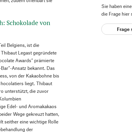
men, zudem offenbart sie
Sie haben ein
die Frage hier
ch: Schokolade von
Frage 
il Belgiens, ist die
 Thibaut Legast gegründete
hocolate Awards“ prämierte
o-Bar“-Ansatz bekannt. Das
zess, von der Kakaobohne bis
hocolatiers liegt. Thibaut
ro unterstützt, die zuvor
 Kolumbien
ige Edel- und Aromakakaos
beider Wege gekreuzt hatten,
t seither eine wichtige Rolle
ebehandlung der