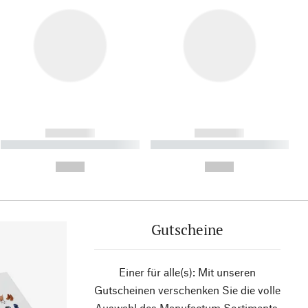
------------
------------
----------- ----------- ----------
----------- ----------- ----------
- -----------
-
--,-- €
--,-- €
Gutscheine
Einer für alle(s): Mit unseren
Gutscheinen verschenken Sie die volle
Auswahl des Manufactum Sortiments.