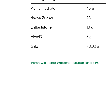
Kohlenhydrate
46 g
davon Zucker
28
Ballaststoffe
10 g
Eiweiß
8 g
Salz
<0,03 g
Verantwortlicher Wirtschaftsakteur für die EU