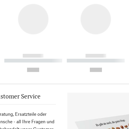
------------
------------
----------- ----------- ----------
----------- ----------- ----------
-
-
--,-- €
--,-- €
stomer Service
atung, Ersatzteile oder
sche - all Ihre Fragen und
 behandelt unser Customer