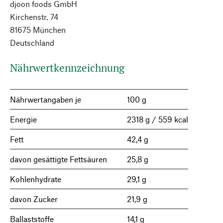
djoon foods GmbH
Kirchenstr. 74
81675 München
Deutschland
Nährwertkennzeichnung
Nährwertangaben je
100 g
Energie
2318 g / 559 kcal
Fett
42,4 g
davon gesättigte Fettsäuren
25,8 g
Kohlenhydrate
29,1 g
davon Zucker
21,9 g
Ballaststoffe
14,1 g