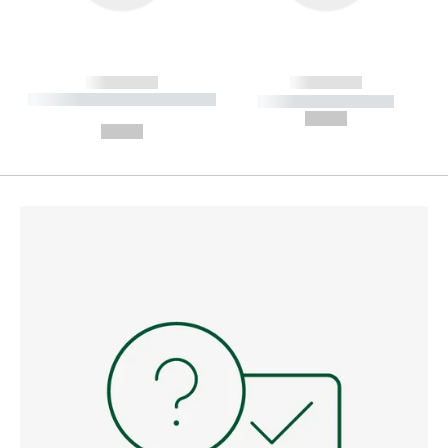
------------
------------
----------- ----------- --------
----------- -----------
---
--,-- €
--,-- €