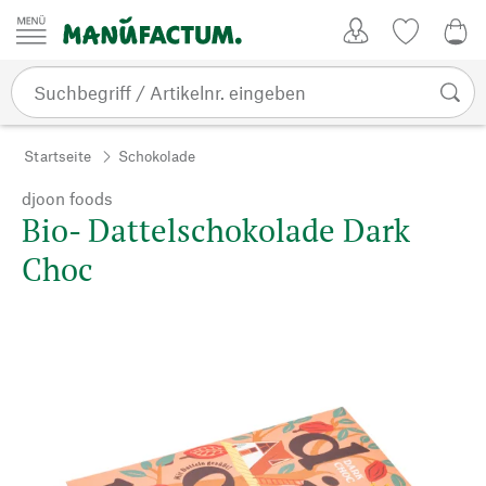
Zum Inhalt springen
Kundenkonto
Merkliste
0,0
Startseite
Schokolade
djoon foods
Bio- Dattelschokolade Dark
Choc