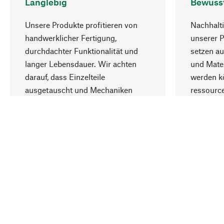
Langlebig
Bewuss
Unsere Produkte profitieren von
Nachhalti
handwerklicher Fertigung,
unserer 
durchdachter Funktionalität und
setzen au
langer Lebensdauer. Wir achten
und Mater
darauf, dass Einzelteile
werden kö
ausgetauscht und Mechaniken
ressourc
repariert werden können.
sozialver
Ihr Land
Deutschland
Kontakt
Service