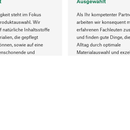
t
Ausgewählt
gkeit steht im Fokus
Als Ihr kompetenter Partn
Produktauswahl. Wir
arbeiten wir konsequent m
f natürliche Inhaltsstoffe
erfahrenen Fachleuten z
ialien, die gepflegt
und finden gute Dinge, die
nnen, sowie auf eine
Alltag durch optimale
enschonende und
Materialauswahl und exzel
trägliche Produktion.
Fertigung bereichern.
Lieferung & Zah