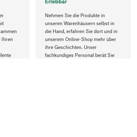
Erlebbar
er
Nehmen Sie die Produkte in
it
unseren Warenhäusern selbst in
usammen
die Hand, erfahren Sie dort und in
Nach oben
 Ihren
unserem Online-Shop mehr über
ihre Geschichten. Unser
lente
fachkundiges Personal berät Sie
gern.
lung
Unternehmen