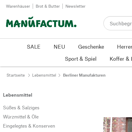
Zum Inhalt springen
Warenhäuser
Brot & Butter
Newsletter
SALE
NEU
Geschenke
Herre
Sport & Spiel
Koffer &
Startseite
Lebensmittel
Berliner Manufakturen
Lebensmittel
Süßes & Salziges
Würzmittel & Öle
Eingelegtes & Konserven