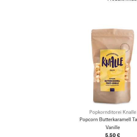
Popkornditorei Knalle
Popcorn Butterkaramell Ta
Vanille
5,50 €