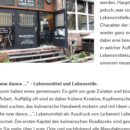
werden. Haupt
jedoch, was sic
Lebensmittelku
Charakter der 
wieder ganz in
dabei eine bes
in welcher Au
Lebensmittelsz
unserem neuen
new dance ...“ – Lebensmittel und Lebensstile.
uren haben eines gemeinsam: Es geht um gute Zutaten und köst
beit. Auffällig oft sind es daher frühere Kreative, Kopfmens
keit suchen, das kulinarische Handwerk erobern und mit Ideen
 the new dance ...“, Lebensmittel als Ausdruck von (urbanen) Leb
formel. Die ersten Kapitel des kulinarischen Roadbooks sind ge
n Sie mehr über Leute, Orte und nachfolgend alle Manufakturen