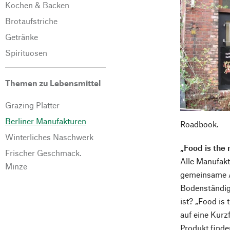
Kochen & Backen
Brotaufstriche
Getränke
Spirituosen
Themen zu Lebensmittel
Grazing Platter
Berliner Manufakturen
Roadbook.
Winterliches Naschwerk
„Food is the 
Frischer Geschmack.
Alle Manufakt
Minze
gemeinsame Ar
Bodenständig
ist? „Food is
auf eine Kurz
Produkt finde