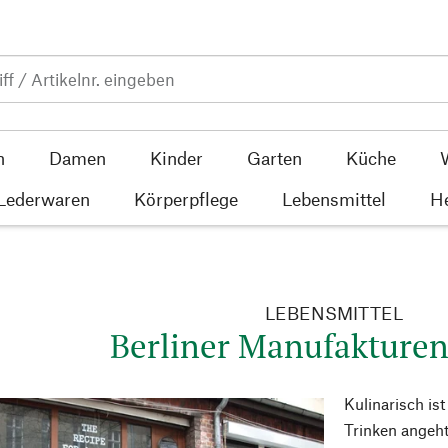
n
Damen
Kinder
Garten
Küche
 Lederwaren
Körperpflege
Lebensmittel
He
LEBENSMITTEL
Berliner Manufakturen
Kulinarisch is
Trinken angeht