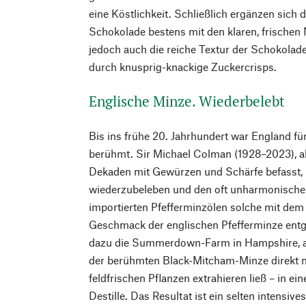
eine Köstlichkeit. Schließlich ergänzen sich
Schokolade bestens mit den klaren, frischen 
jedoch auch die reiche Textur der Schokolad
durch knusprig-knackige Zuckercrisps.
Englische Minze. Wiederbelebt
Bis ins frühe 20. Jahrhundert war England fü
berühmt. Sir Michael Colman (1928–2023), als
Dekaden mit Gewürzen und Schärfe befasst, b
wiederzubeleben und den oft unharmonische
importierten Pfefferminzölen solche mit de
Geschmack der englischen Pfefferminze entg
dazu die Summerdown-Farm in Hampshire, auf
der berühmten Black-Mitcham-Minze direkt n
feldfrischen Pflanzen extrahieren ließ – in ei
Destille. Das Resultat ist ein selten intensive