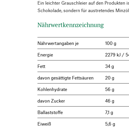
Ein leichter Grauschleier auf den Produkten is
Schokolade, sondern für austretendes Minzöl
Nährwertkennzeichnung
Nährwertangaben je
100 g
Energie
2279 kJ / 5
Fett
34 g
davon gesättigte Fettsäuren
20 g
Kohlenhydrate
56 g
davon Zucker
46 g
Ballaststoffe
7,1 g
Eiweiß
5,6 g