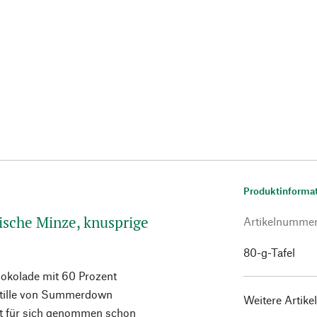
Produktinforma
ische Minze, knusprige
Artikelnumme
80-g-Tafel
hokolade mit 60 Prozent
stille von Summerdown
Weitere Artike
t für sich genommen schon