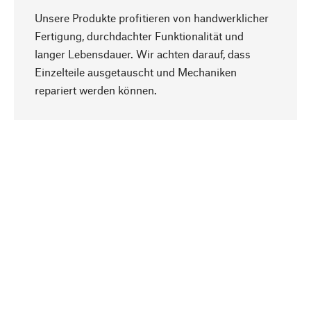
Unsere Produkte profitieren von handwerklicher
Fertigung, durchdachter Funktionalität und
langer Lebensdauer. Wir achten darauf, dass
Einzelteile ausgetauscht und Mechaniken
Nach oben
repariert werden können.
Bewusst
Nachhaltigkeit steht im Fokus unserer
Produktauswahl. Wir setzen auf natürliche
Inhaltsstoffe und Materialien, die gepflegt werden
können, sowie auf eine ressourcenschonende
und sozialverträgliche Produktion.