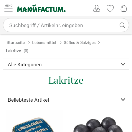
Zum Inhalt springen
Kundenkonto
Merkliste
0,0
Startseite
Lebensmittel
Süßes & Salziges
Lakritze
(6)
Lakritze