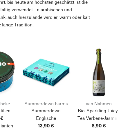
t, bis heute am höchsten geschätzt ist die
altig verwendet. In arabischen und
nk, auch hierzulande wird er, warm oder kalt
lange Tradition.
theke
Summerdown Farms
van Nahmen
illen
Summerdown
Bio-Sparkling-Juicy-
 €
Englische
Tea Verbene-Jasmin-
rianten
Minzschokolade
13,90 €
Riesling
8,90 €