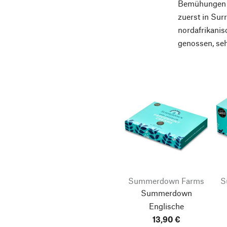
Bemühungen ha
zuerst in Sur
nordafrikanis
genossen, seh
Summerdown Farms
S
Summerdown
Englische
Minzcremepralinen
13,90 €