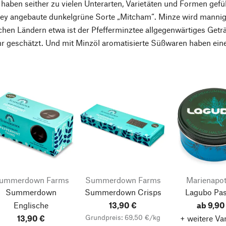
ben seither zu vielen Unterarten, Varietäten und Formen geführ
rey angebaute dunkelgrüne Sorte „Mitcham“. Minze wird mannigf
chen Ländern etwa ist der Pfefferminztee allgegenwärtiges Geträ
r geschätzt. Und mit Minzöl aromatisierte Süßwaren haben eine 
ummerdown Farms
Summerdown Farms
Marienapo
Summerdown
Summerdown Crisps
Lagubo Past
Englische
13,90 €
ab 9,90
Grundpreis: 69,50 €/kg
Minzschokolade
13,90 €
+ weitere Va