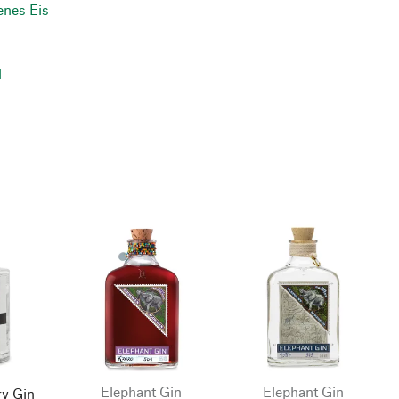
enes Eis
l
Elephant Gin
Elephant Gin
ry Gin