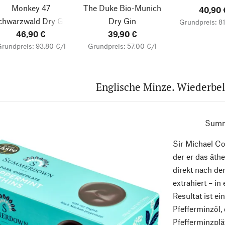
Monkey 47
The Duke Bio-Munich
40,90 
chwarzwald Dry Gin
Dry Gin
Grundpreis: 81
46,90 €
39,90 €
rundpreis: 93,80 €/l
Grundpreis: 57,00 €/l
Englische Minze. Wiederbe
Summ
Sir Michael Co
der er das ät
direkt nach de
extrahiert – in
Resultat ist ei
Pfefferminzöl,
Pfefferminzplä