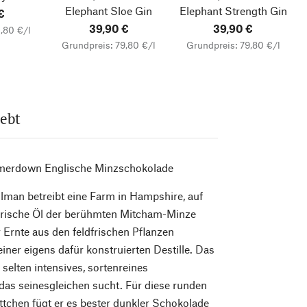
Elephant Sloe Gin
Elephant Strength Gin
€
39,90 €
39,90 €
,80 €/l
Grundpreis: 79,80 €/l
Grundpreis: 79,80 €/l
lebt
erdown Englische Minzschokolade
lman betreibt eine Farm in Hampshire, auf
herische Öl der berühmten Mitcham-Minze
r Ernte aus den feldfrischen Pflanzen
 einer eigens dafür konstruierten Destille. Das
n selten intensives, sortenreines
 das seinesgleichen sucht. Für diese runden
ttchen fügt er es bester dunkler Schokolade