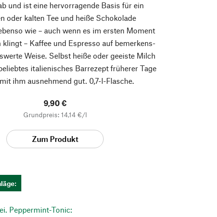
ab und ist eine hervorragende Basis für ein
n oder kalten Tee und heiße Schokolade
 ebenso wie – auch wenn es im ersten Moment
 klingt – Kaffee und Espresso auf bemerkens-
swerte Weise. Selbst heiße oder geeiste Milch
 beliebtes italienisches Barrezept früherer Tage
mit ihm ausnehmend gut. 0,7-l-Flasche.
9,90 €
Grundpreis: 14,14 €/l
Zum Produkt
läge:
ei. Peppermint-Tonic: