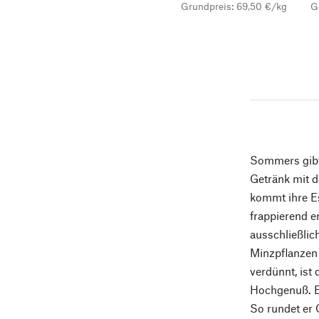
Grundpreis: 69,50 €/kg
G
Sommers gibt 
Getränk mit 
kommt ihre Es
frappierend 
ausschließlic
Minzpflanzen 
verdünnt, ist
Hochgenuß. Er
So rundet er