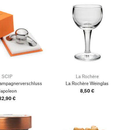
SCIP
La Rochère
hampagnerverschluss
La Rochère Weinglas
apoleon
8,50 €
32,90 €