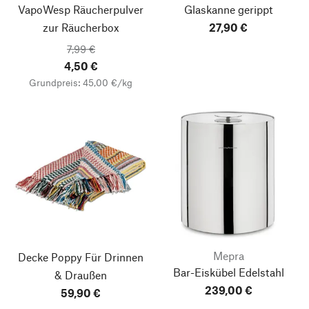
VapoWesp Räucherpulver
Glaskanne gerippt
zur Räucherbox
27,90 €
7,99 €
4,50 €
Grundpreis: 45,00 €/kg
Mepra
Decke Poppy
Für Drinnen
Bar-Eiskübel Edelstahl
& Draußen
239,00 €
59,90 €