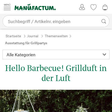
Zum Inhalt springen
Kundenkonto
Merkliste
0,0
Startseite
Journal
Themenwelten
Ausstattung für Grillpartys
Hello Barbecue! Grillduft in
der Luft