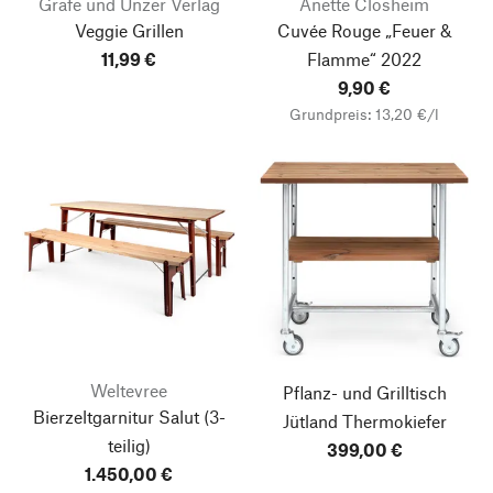
Gräfe und Unzer Verlag
Anette Closheim
Veggie Grillen
Cuvée Rouge „Feuer &
11,99 €
Flamme“
2022
9,90 €
Grundpreis: 13,20 €/l
Weltevree
Pflanz- und Grilltisch
Bierzeltgarnitur Salut
(3-
Jütland
Thermokiefer
teilig)
399,00 €
1.450,00 €