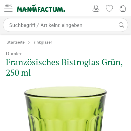
Zum Inhalt springen
Kundenkonto
Merkliste
0,0
Startseite
Trinkgläser
Duralex
Französisches Bistroglas Grün,
250 ml