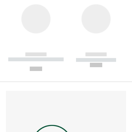
------------
------------
----------- ----------- --------
----------- -----------
---
--,-- €
--,-- €