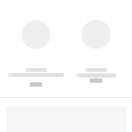
------------
------------
----------- ----------- --------
----------- -----------
---
--,-- €
--,-- €