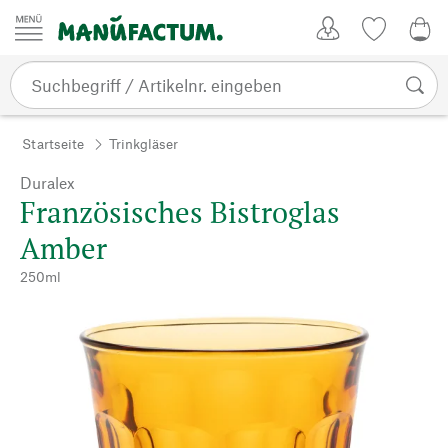
Zum Inhalt springen
Kundenkonto
Merkliste
0,0
Startseite
Trinkgläser
Duralex
Französisches Bistroglas
Amber
250ml