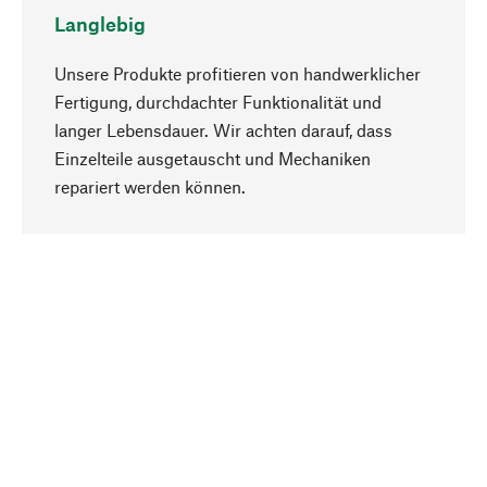
Langlebig
Unsere Produkte profitieren von handwerklicher
Fertigung, durchdachter Funktionalität und
langer Lebensdauer. Wir achten darauf, dass
Einzelteile ausgetauscht und Mechaniken
Nach oben
repariert werden können.
Bewusst
Nachhaltigkeit steht im Fokus unserer
Produktauswahl. Wir setzen auf natürliche
Inhaltsstoffe und Materialien, die gepflegt werden
können, sowie auf eine ressourcenschonende
und sozialverträgliche Produktion.