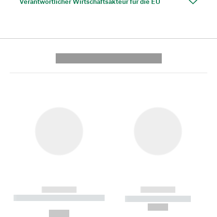
Verantwortlicher Wirtschaftsakteur für die EU
---------- --------------
------------
------------
----------- ----------- --------
----------- -----------
---
--,-- €
--,-- €