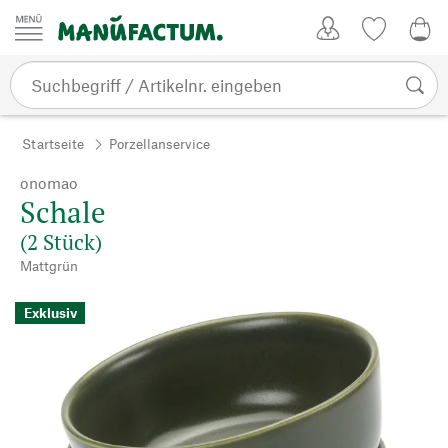
Zum Inhalt springen
Kundenkonto
Merkliste
0,0
Startseite
Porzellanservice
onomao
Schale
(2 Stück)
Mattgrün
Exklusiv